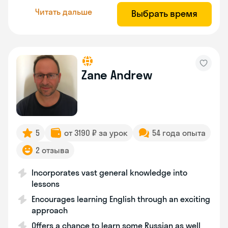
Читать дальше
Выбрать время
Zane Andrew
5
от 3190 ₽ за урок
54 года опыта
2 отзыва
Incorporates vast general knowledge into
lessons
Encourages learning English through an exciting
approach
Offers a chance to learn some Russian as well