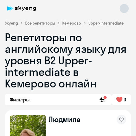
Skyeng
Все репетиторы
Кемерово
Upper-intermediate
Репетиторы по
английскому языку для
уровня B2 Upper-
intermediate в
Кемерово онлайн
Skyeng Chat
online
Фильтры
0
Людмила