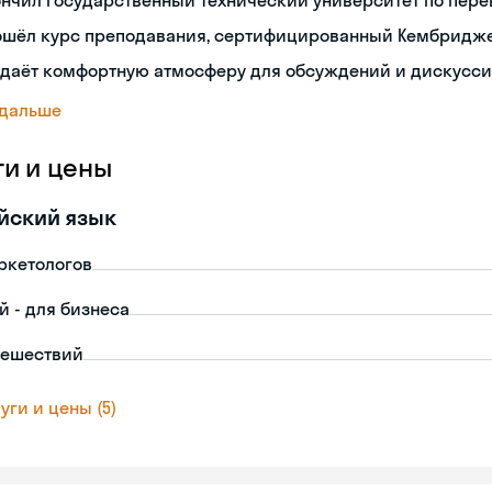
нчил государственный технический университет по пере
ошёл курс преподавания, сертифицированный Кембридж
здаёт комфортную атмосферу для обсуждений и дискусс
 дальше
ги и цены
йский язык
ркетологов
й - для бизнеса
тешествий
уги и цены (5)