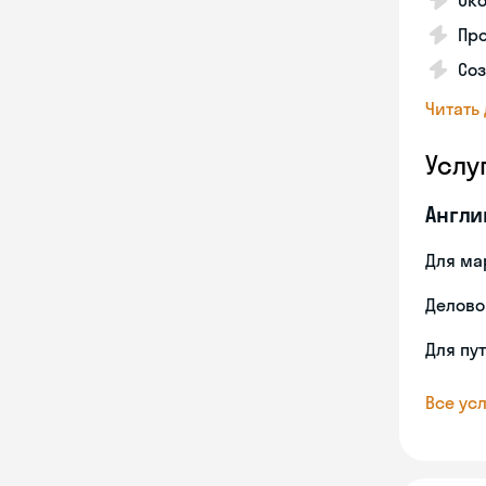
Око
Пр
Со
Читать
Услу
Англи
Для ма
Делово
Для пу
Все усл