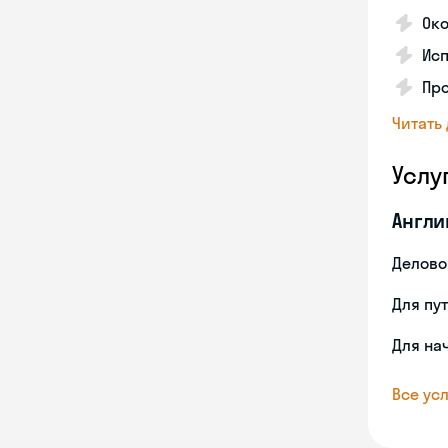
Око
Ис
Пр
Читать
Услу
Англи
Делово
Для пу
Для на
Все усл