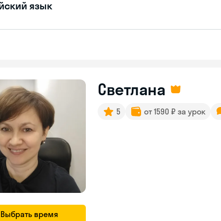
йский язык
Светлана
5
от 1590 ₽ за урок
Выбрать время