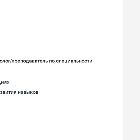
олог/преподаватель по специальности
циях
азвития навыков