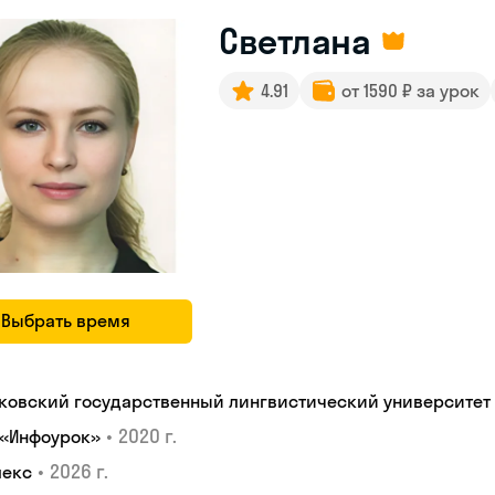
Светлана
4.91
от 1590 ₽ за урок
Выбрать время
ковский государственный лингвистический университет
•
2020 г.
 «Инфоурок»
•
2026 г.
лекс