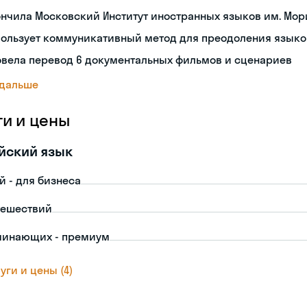
нчила Московский Институт иностранных языков им. Мор
пользует коммуникативный метод для преодоления языко
овела перевод 6 документальных фильмов и сценариев
 дальше
ги и цены
йский язык
й - для бизнеса
тешествий
чинающих - премиум
уги и цены (4)