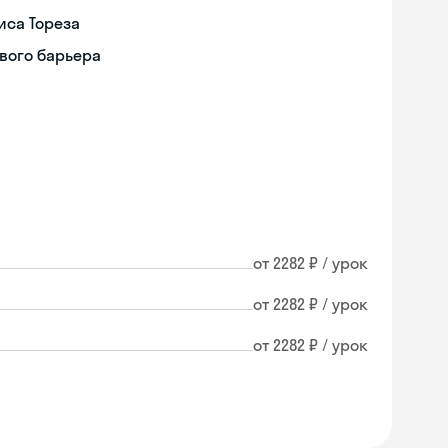
иса Тореза
вого барьера
от 2282 ₽ / урок
от 2282 ₽ / урок
от 2282 ₽ / урок
Skyeng Chat
online