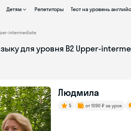
Детям
Репетиторы
Тест на уровень англий
per-intermediate
зыку для уровня B2 Upper-interm
Людмила
5
от 1090 ₽ за урок