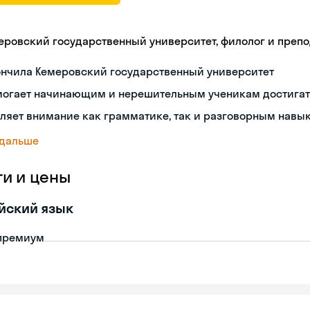
еровский государственный университет, филолог и преп
ончила Кемеровский государственный университет
могает начинающим и нерешительным ученикам достигат
ляет внимание как грамматике, так и разговорным навы
 дальше
ги и цены
йский язык
премиум