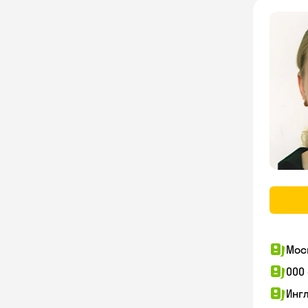
Мос
ООО
Инг