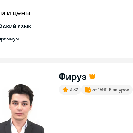
ги и цены
йский язык
премиум
Фируз
4.82
от 1590 ₽ за урок