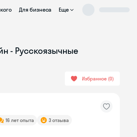
ского
Для бизнеса
Еще
йн - Русскоязычные
Избранное
0
16 лет опыта
3 отзыва