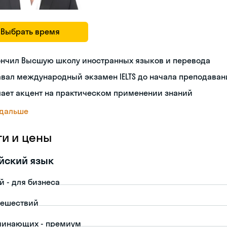
Выбрать время
ончил Высшую школу иностранных языков и перевода
вал международный экзамен IELTS до начала преподаван
ает акцент на практическом применении знаний
 дальше
ги и цены
йский язык
й - для бизнеса
тешествий
чинающих - премиум