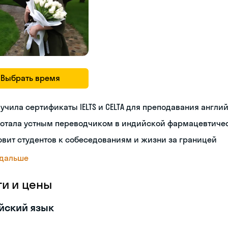
Выбрать время
учила сертификаты IELTS и CELTA для преподавания англи
ботала устным переводчиком в индийской фармацевтиче
овит студентов к собеседованиям и жизни за границей
 дальше
ги и цены
йский язык