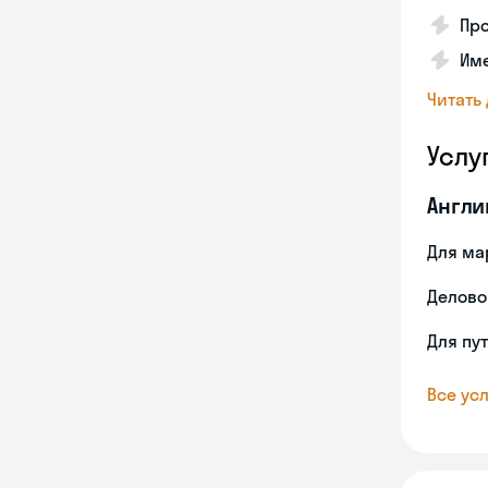
Про
Име
Читать
Услу
Англи
Для ма
Делово
Для пу
Все усл