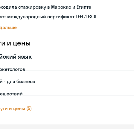
ходила стажировку в Марокко и Египте
ет международный сертификат TEFL/TESOL
 дальше
ги и цены
йский язык
ркетологов
й - для бизнеса
тешествий
уги и цены (5)