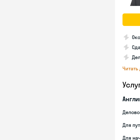
Ок
Сда
Дел
Читать
Услу
Англи
Делово
Для пу
Для на