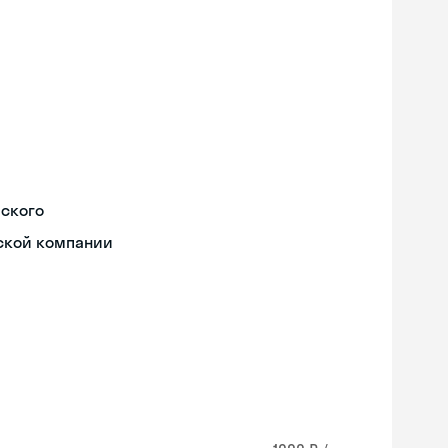
йского
ской компании