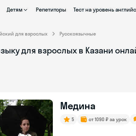
Детям
Репетиторы
Тест на уровень англий
йский для взрослых
Русскоязычные
зыку для взрослых в Казани онла
Медина
5
от 1090 ₽ за урок