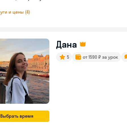
уги и цены (4)
Дана
5
от 1590 ₽ за урок
Выбрать время