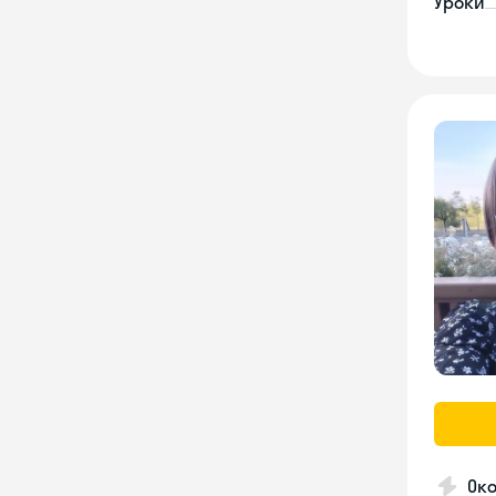
Уроки
Ок