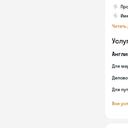
Про
Име
Читать
Услу
Англи
Для ма
Делово
Для пу
Все усл