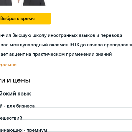
Выбрать время
ончил Высшую школу иностранных языков и перевода
вал международный экзамен IELTS до начала преподаван
ает акцент на практическом применении знаний
 дальше
ги и цены
йский язык
й - для бизнеса
тешествий
чинающих - премиум