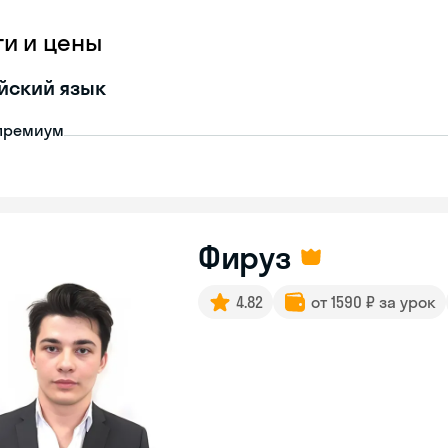
ги и цены
йский язык
премиум
Фируз
4.82
от 1590 ₽ за урок