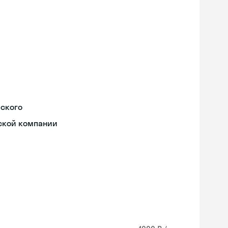
йского
ской компании