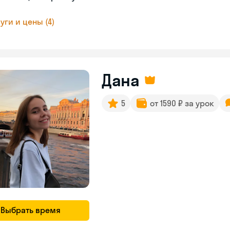
уги и цены (4)
Дана
5
от 1590 ₽ за урок
Выбрать время