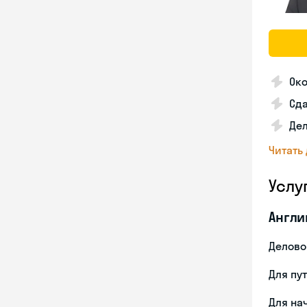
Ок
Сда
Дел
Читать
Услу
Англи
Делово
Для пу
Для на