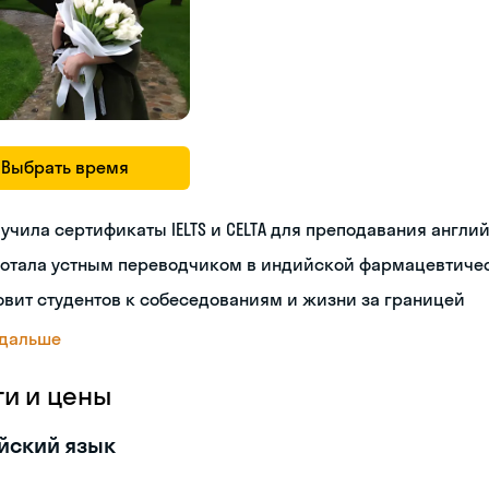
Выбрать время
учила сертификаты IELTS и CELTA для преподавания англи
ботала устным переводчиком в индийской фармацевтиче
овит студентов к собеседованиям и жизни за границей
 дальше
ги и цены
йский язык