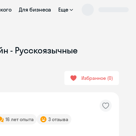
ского
Для бизнеса
Еще
йн - Русскоязычные
Избранное
0
16 лет опыта
3 отзыва