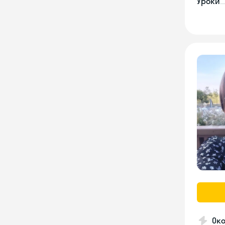
Уроки
Ок