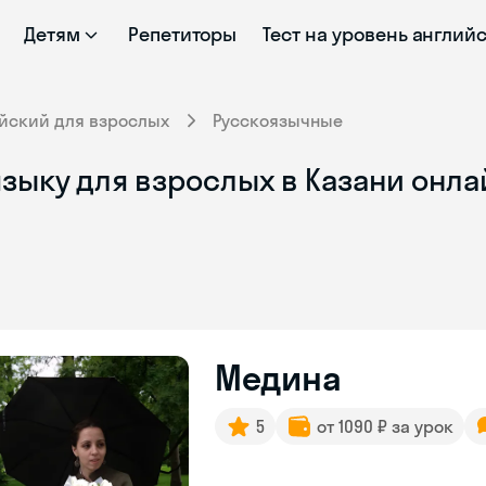
Детям
Репетиторы
Тест на уровень англий
йский для взрослых
Русскоязычные
зыку для взрослых в Казани онла
Медина
5
от 1090 ₽ за урок