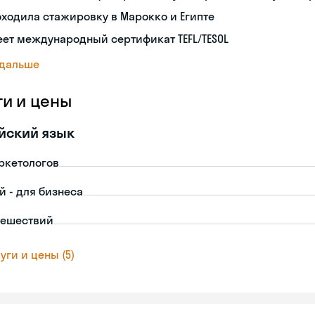
ходила стажировку в Марокко и Египте
ет международный сертификат TEFL/TESOL
 дальше
ги и цены
йский язык
ркетологов
й - для бизнеса
тешествий
уги и цены (5)