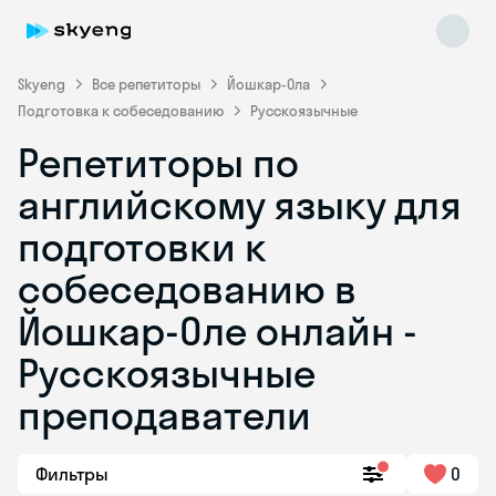
Skyeng
Все репетиторы
Йошкар-Ола
Подготовка к собеседованию
Русскоязычные
Репетиторы по
английскому языку для
подготовки к
собеседованию в
Skyeng Chat
online
Йошкар-Оле онлайн -
Русскоязычные
преподаватели
Фильтры
0