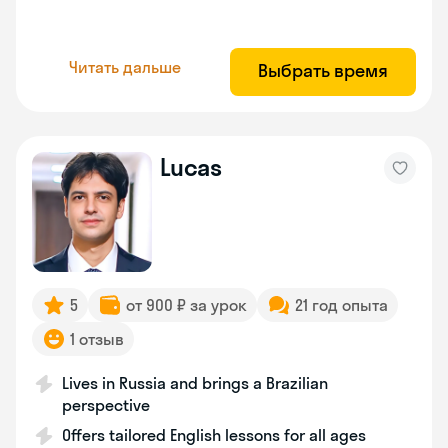
Читать дальше
Выбрать время
Lucas
5
от 900 ₽ за урок
21 год опыта
1 отзыв
Lives in Russia and brings a Brazilian
perspective
Offers tailored English lessons for all ages