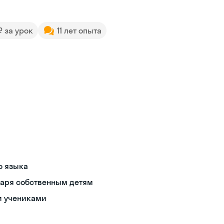
 ₽ за урок
11 лет опыта
о языка
даря собственным детям
и учениками