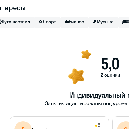
нтересы

Путешествия
⚽
Спорт
💼
Бизнес
🎵
Музыка
🎓
5,0
2 оценки
Индивидуальный 
Занятия адаптированы под уровен
5
★