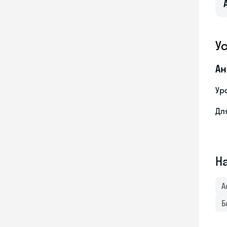
У
Ан
Ур
Дл
Н
А
Б