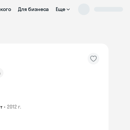
ского
Для бизнеса
Еще
а
•
2012 г.
т