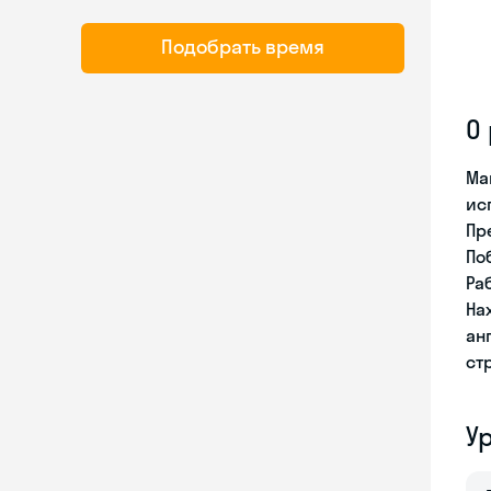
Подобрать время
О
Ма
ис
Пр
По
Ра
На
ан
ст
У