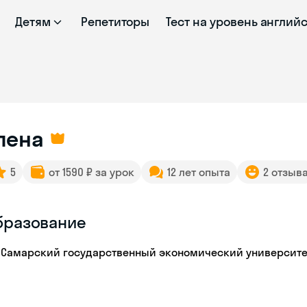
Детям
Репетиторы
Тест на уровень англий
лена
5
от 1590 ₽ за урок
12 лет опыта
2 отзыв
бразование
Самарский государственный экономический университе