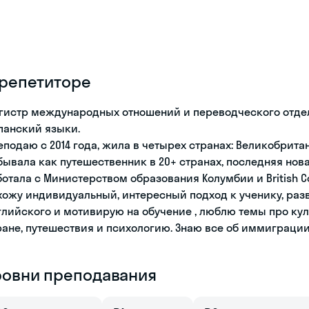
 репетиторе
гистр международных отношений и переводческого отдел
панский языки.
еподаю с 2014 года, жила в четырех странах: Великобрита
бывала как путешественник в 20+ странах, последняя нова
ботала с Министерством образования Колумбии и British Co
хожу индивидуальный, интересный подход к ученику, раз
глийского и мотивирую на обучение , люблю темы про ку
ране, путешествия и психологию. Знаю все об иммиграции
ровни преподавания