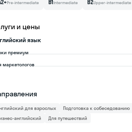
A2+
B1
B2
Pre-intermediate
Intermediate
Upper-intermediate
слуги и цены
глийский язык
оки премиум
я маркетологов
аправления
нглийский для взрослых
Подготовка к собеседованию
изнес-английский
Для путешествий