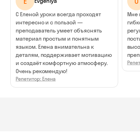
E
О
Evgeniya
С Еленой уроки всегда проходят
Мне 
интересно и с пользой —
гибк
преподаватель умеет объяснять
регу
материал простым и понятным
пост
языком. Елена внимательна к
высокую во
деталям, поддерживает мотивацию
преп
и создаёт комфортную атмосферу.
Репет
Очень рекомендую!
Репетитор: Елена