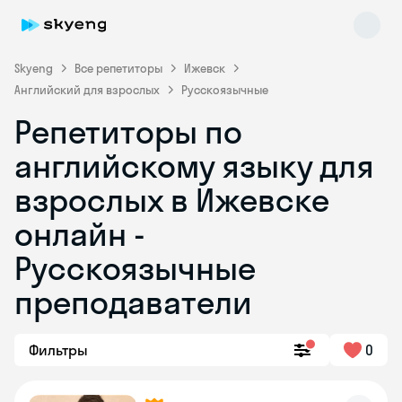
Skyeng
Все репетиторы
Ижевск
Английский для взрослых
Русскоязычные
Репетиторы по
английскому языку для
взрослых в Ижевске
онлайн -
Skyeng Chat
online
Русскоязычные
преподаватели
Фильтры
0