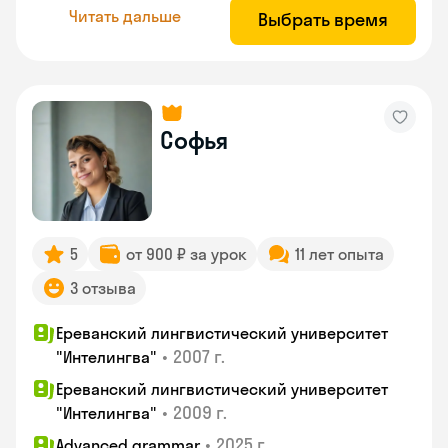
Читать дальше
Выбрать время
Софья
5
от 900 ₽ за урок
11 лет опыта
3 отзыва
Ереванский лингвистический университет
•
2007 г.
"Интелингва"
Ереванский лингвистический университет
•
2009 г.
"Интелингва"
•
2025 г.
Advanced grammar