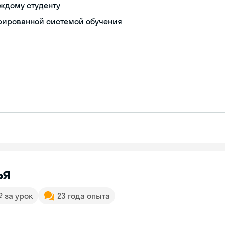
ждому студенту
урированной системой обучения
ья
 ₽ за урок
23 года опыта