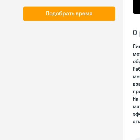
Подобрать время
О
Ли
ме
об
Ра
мн
вз
пр
На
ма
эф
ат