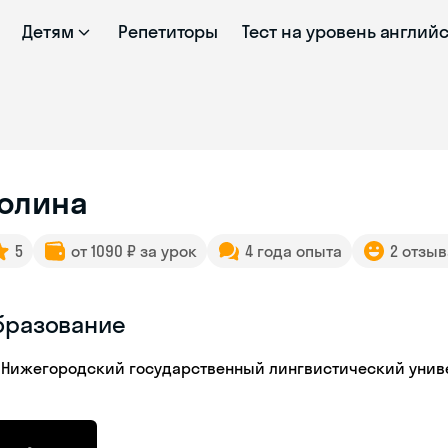
Детям
Репетиторы
Тест на уровень англий
а
олина
5
от 1090 ₽ за урок
4 года опыта
2 отзыв
бразование
Нижегородский государственный лингвистический универ