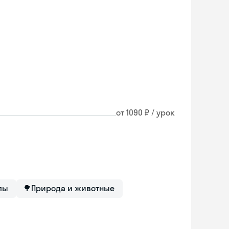
от 1090 ₽ / урок
лы
🌳
Природа и животные