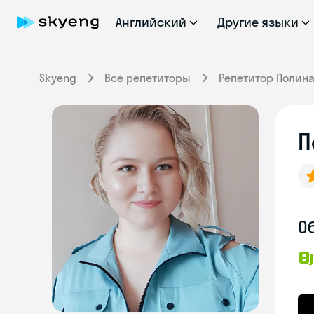
Английский
Другие языки
Skyeng
Все репетиторы
Репетитор Полин
П
О