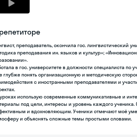
 репетиторе
нгвист, преподаватель, окончила гос. лингвистический у
тодика преподавания ин. языков и культур»; «Инновацио
разовании».
ботала в гос. университете в должности специалиста по у
е глубже понять организационную и методическую сторон
аимодействия с иностранными преподавателями и участ
оектах.
 уроках использую современные коммуникативные и инт
териалы под цели, интересы и уровень каждого ученика.
фективным и вдохновляющим. Ученики отмечают моё ум
мосферу и объяснять сложные темы простыми словами.