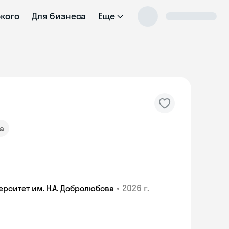
ского
Для бизнеса
Еще
а
•
2026 г.
ситет им. Н.А. Добролюбова