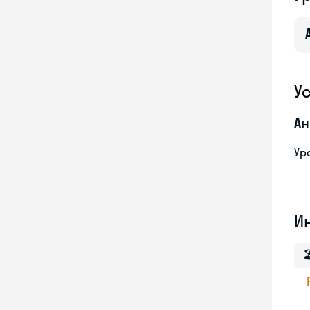
У
Ан
Ур
И
