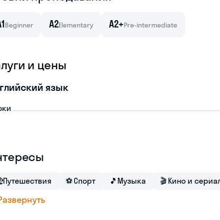
A1
A2
A2+
Beginner
Elementary
Pre-intermediate
слуги и цены
глийский язык
оки
нтересы

Путешествия
⚽
Спорт
🎵
Музыка
🎬
Кино и сериа
Развернуть