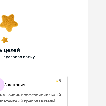
ь целей
 прогресс есть у
5
★
Анастасия
на - очень профессиональный
мпетентный преподаватель!