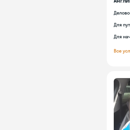
Англи
Делово
Для пу
Для на
Все усл