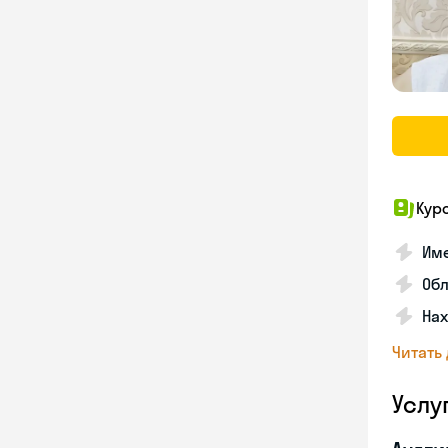
Кур
Име
Об
На
Читать
Услу