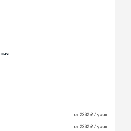
ения
от 2282 ₽ / урок
Skyeng Chat
от 2282 ₽ / урок
online