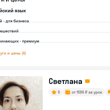
йский язык
й - для бизнеса
тешествий
чинающих - премиум
уги и цены (4)
Светлана
5
от 1590 ₽ за урок