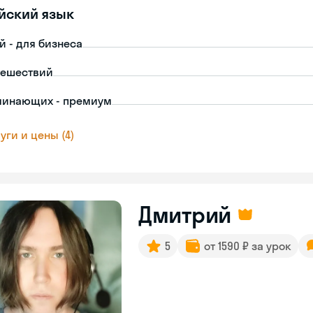
йский язык
й - для бизнеса
тешествий
чинающих - премиум
уги и цены (4)
Дмитрий
5
от 1590 ₽ за урок