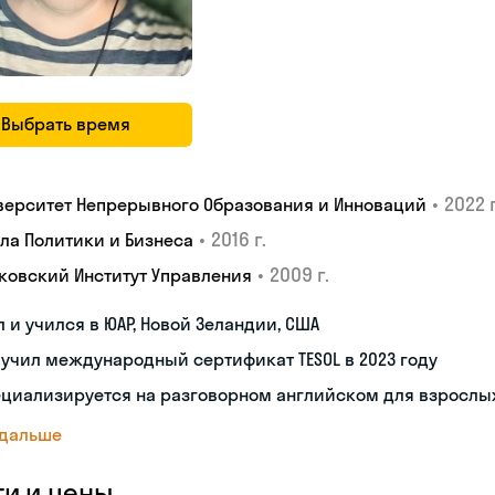
Выбрать время
•
2022 г
верситет Непрерывного Образования и Инноваций
•
2016 г.
ла Политики и Бизнеса
•
2009 г.
ковский Институт Управления
 и учился в ЮАР, Новой Зеландии, США
учил международный сертификат TESOL в 2023 году
ециализируется на разговорном английском для взрослы
 дальше
ги и цены