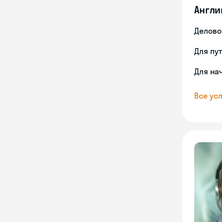
Англи
Делово
Для пу
Для на
Все усл