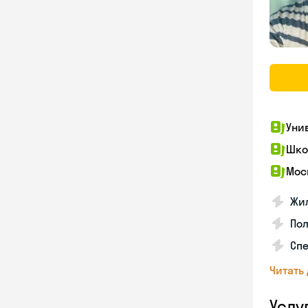
Уни
Шко
Мос
Жил
Пол
Сп
Читать
Услу