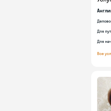
Англи
Делово
Для пу
Для на
Все усл