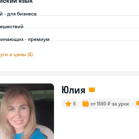
йский язык
й - для бизнеса
тешествий
чинающих - премиум
уги и цены (4)
Юлия
5
от 1590 ₽ за урок