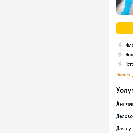
Име
Ис
Гот
Читать
Услу
Англи
Делово
Для пу