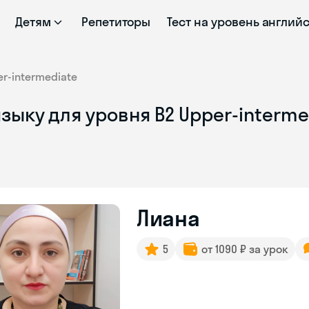
Детям
Репетиторы
Тест на уровень англий
r-intermediate
зыку для уровня B2 Upper-interme
Лиана
5
от 1090 ₽ за урок