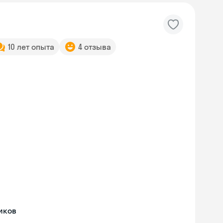
10 лет опыта
4 отзыва
Skyeng Chat
иков
online