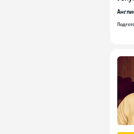
Англи
Подгото