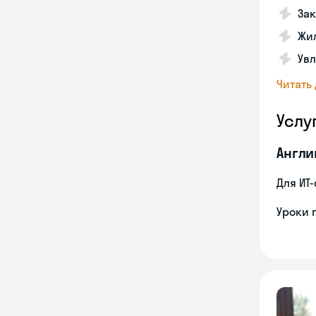
Зак
Жил
Увл
Читать
Услу
Англи
Для ИТ
Уроки 