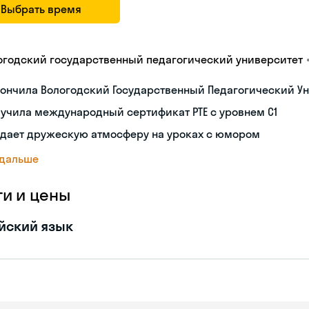
Выбрать время
огодский государственный педагогический университет
ончила Вологодский Государственный Педагогический Ун
учила международный сертификат PTE с уровнем C1
здает дружескую атмосферу на уроках с юмором
 дальше
ги и цены
йский язык