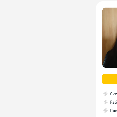
Око
Раб
Пр