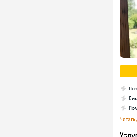
Пон
Вид
Пом
Читать
Услу