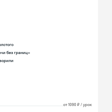
олстого
чи без границ»
оворили
от 1090 ₽ / урок