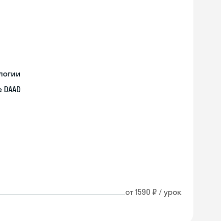
логии
 DAAD
от 1590 ₽ / урок