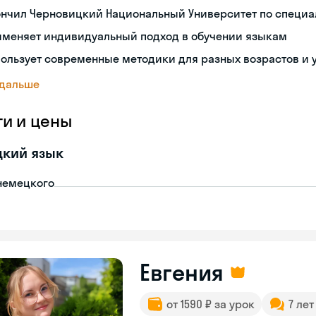
ончил Черновицкий Национальный Университет по специа
именяет индивидуальный подход в обучении языкам
ользует современные методики для разных возрастов и 
 дальше
ги и цены
цкий язык
немецкого
Евгения
от 1590 ₽ за урок
7 ле