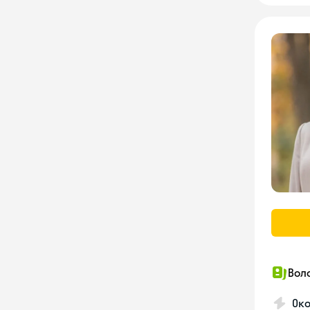
Вол
Око