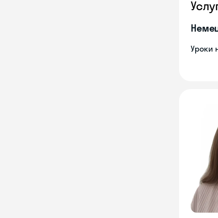
Услу
Неме
Уроки 