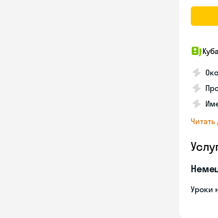
Куб
Око
Про
Име
Читать
Услу
Неме
Уроки 