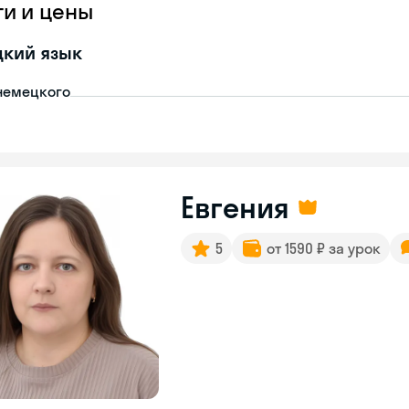
ги и цены
цкий язык
немецкого
Евгения
5
от 1590 ₽ за урок