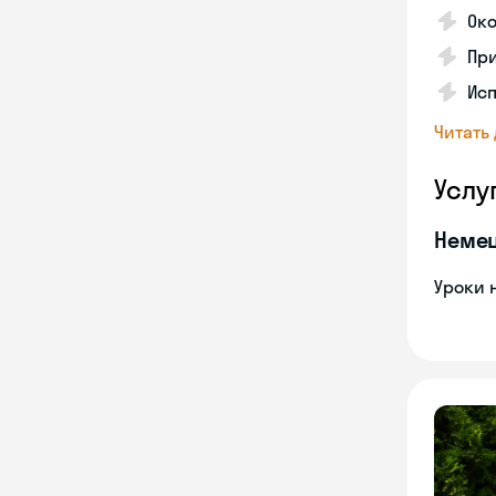
Ок
Пр
Исп
Читать
Услу
Неме
Уроки 