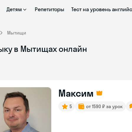
Детям
Репетиторы
Тест на уровень англий
Мытищи
ыку в Мытищах онлайн
Максим
5
от 1590 ₽ за урок