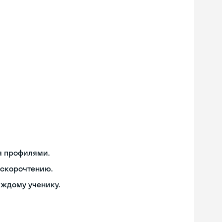
я профилями.
 скорочтению.
аждому ученику.