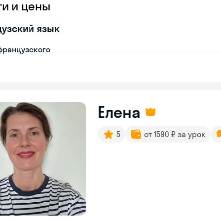
ги и цены
узский язык
французского
Елена
5
от 1590 ₽ за урок