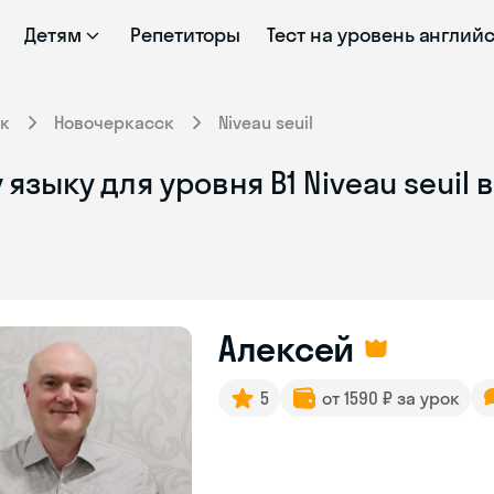
Детям
Репетиторы
Тест на уровень англий
к
Новочеркасск
Niveau seuil
языку для уровня B1 Niveau seuil
Алексей
5
от 1590 ₽ за урок