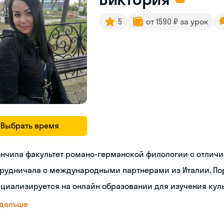
5
от 1590 ₽ за урок
Выбрать время
нчила факультет романо-германской филологии с отлич
рудничала с международными партнерами из Италии, Пор
циализируется на онлайн образовании для изучения кул
 дальше