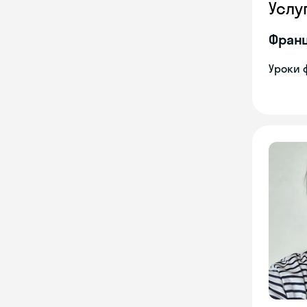
Услу
Франц
Уроки 