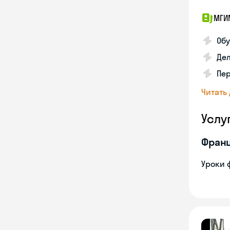
МГИМ
Обу
Дел
Пе
Читать
Услу
Франц
Уроки 