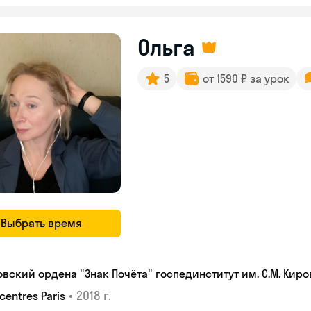
Ольга
5
от 1590 ₽ за урок
Выбрать время
овский ордена "Знак Почёта" госпединститут им. С.М. Киро
•
2018 г.
centres Paris