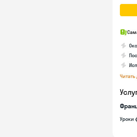
Сам
Ок
По
Ис
Читать
Услу
Франц
Уроки 