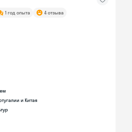
1 год опыта
4 отзыва
ием
тугалии и Китая
ьтур