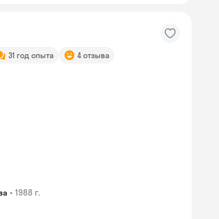
31 год опыта
4 отзыва
•
1988 г.
ва
Skyeng Chat
online