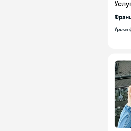
Услу
Франц
Уроки 