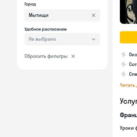
Город
Удобное расписание
Не выбрано
Око
Сбросить фильтры
Сот
Спе
Читать
Услу
Франц
Уроки 