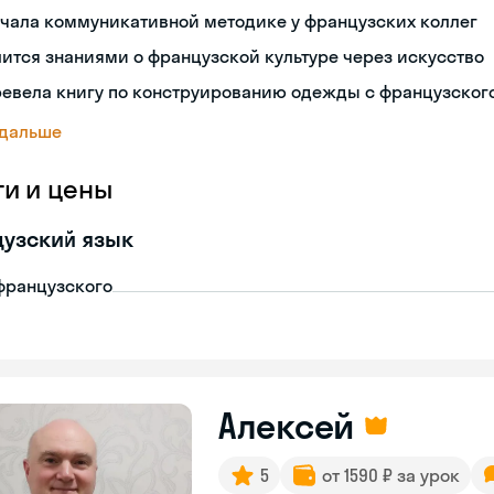
чала коммуникативной методике у французских коллег
ится знаниями о французской культуре через искусство
ревела книгу по конструированию одежды с французског
 дальше
ги и цены
узский язык
французского
Алексей
5
от 1590 ₽ за урок