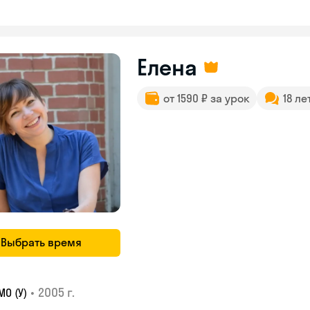
Елена
от 1590 ₽ за урок
18 ле
Выбрать время
•
2005 г.
О (У)