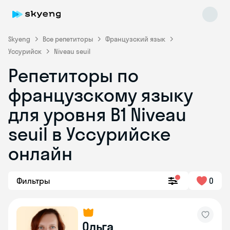
Skyeng
Все репетиторы
Французский язык
Уссурийск
Niveau seuil
Репетиторы по
французскому языку
для уровня B1 Niveau
seuil в Уссурийске
Skyeng Chat
online
онлайн
Фильтры
0
Ольга