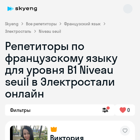
Skyeng
Все репетиторы
Французский язык
Электросталь
Niveau seuil
Репетиторы по
французскому языку
для уровня B1 Niveau
seuil в Электростали
Skyeng Chat
online
онлайн
Фильтры
0
Виктория