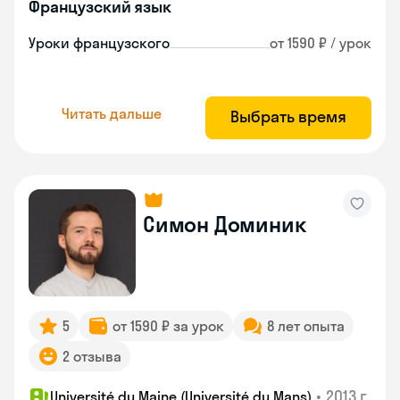
Французский язык
Уроки французского
от 1590 ₽ / урок
Читать дальше
Выбрать время
Симон Доминик
5
от 1590 ₽ за урок
8 лет опыта
2 отзыва
•
2013 г.
Université du Maine (Université du Mans)