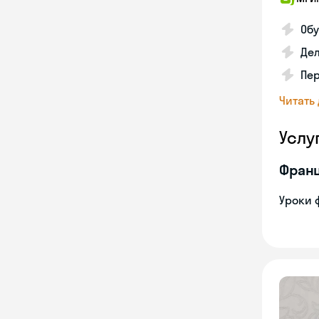
Обу
Дел
Пе
Читать
Услу
Франц
Уроки 