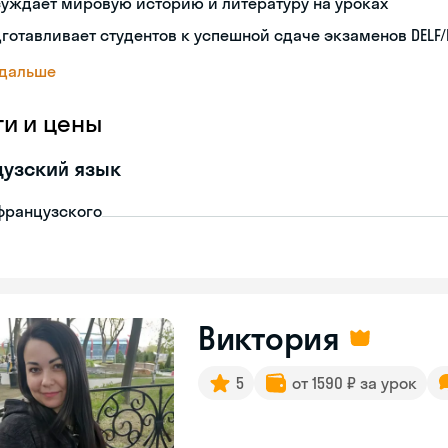
уждает мировую историю и литературу на уроках
готавливает студентов к успешной сдаче экзаменов DELF/
 дальше
ги и цены
узский язык
французского
Виктория
5
от 1590 ₽ за урок