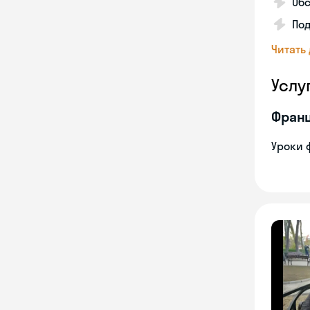
Обс
Под
Читать
Услу
Франц
Уроки 