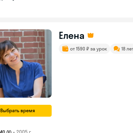
Елена
от 1590 ₽ за урок
18 ле
Выбрать время
•
2005 г.
О (У)