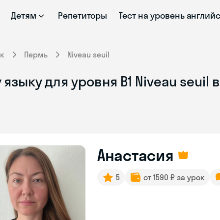
Детям
Репетиторы
Тест на уровень англий
к
Пермь
Niveau seuil
зыку для уровня B1 Niveau seuil 
Анастасия
5
от 1590 ₽ за урок