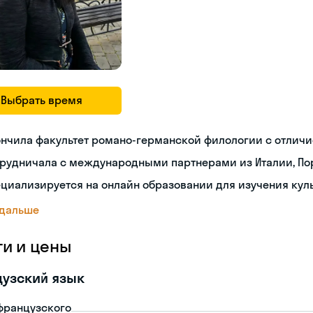
Выбрать время
нчила факультет романо-германской филологии с отлич
рудничала с международными партнерами из Италии, Пор
циализируется на онлайн образовании для изучения кул
 дальше
ги и цены
узский язык
французского