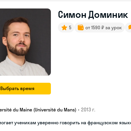
Симон Доминик
5
от 1590 ₽ за урок
Выбрать время
•
2013 г.
ersité du Maine (Université du Mans)
огает ученикам уверенно говорить на французском язык