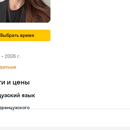
Выбрать время
•
2006 г.
 дальше
ги и цены
узский язык
французского