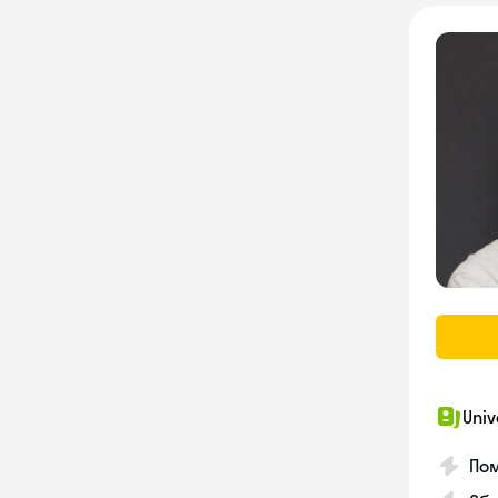
Univ
Пом