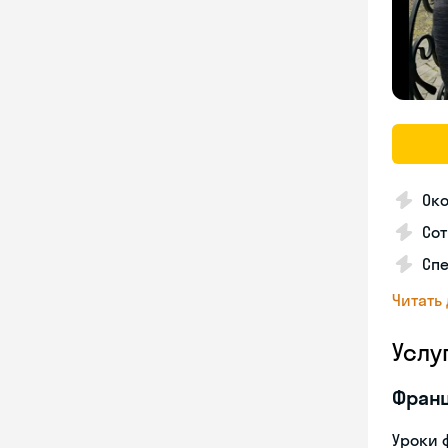
Око
Сот
Спе
Читать
Услу
Франц
Уроки 