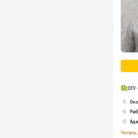
СГУ
Ок
Раб
Ад
Читать