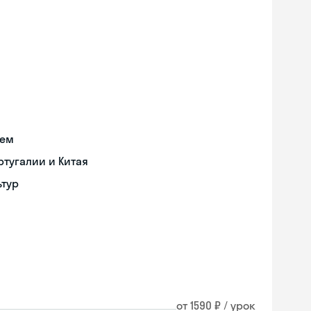
ием
тугалии и Китая
ьтур
от 1590 ₽ / урок