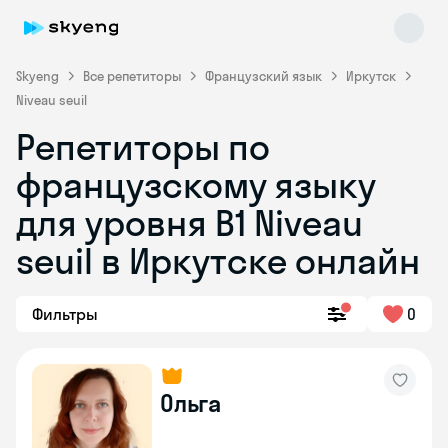
Skyeng
Все репетиторы
Французский язык
Иркутск
Niveau seuil
Репетиторы по
французскому языку
для уровня B1 Niveau
seuil в Иркутске онлайн
Skyeng Chat
online
Фильтры
0
Ольга