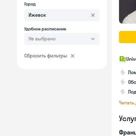
Город
Удобное расписание
Не выбрано
Сбросить фильтры
Univ
Пом
Обс
Под
Читать
Услу
Франц