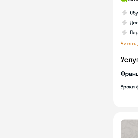
Обу
Дел
Пе
Читать
Услу
Франц
Уроки 