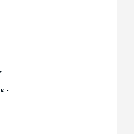
е
DALF