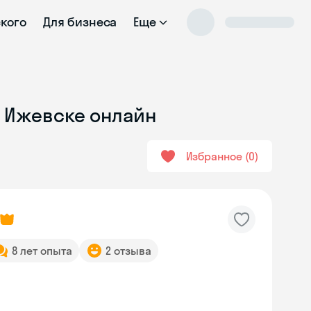
ского
Для бизнеса
Еще
 в Ижевске онлайн
Избранное
0
8 лет опыта
2 отзыва