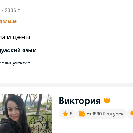
•
2006 г.
 дальше
ги и цены
узский язык
французского
Виктория
5
от 1590 ₽ за урок