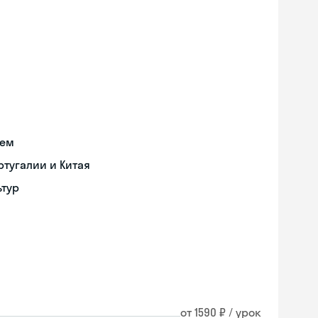
ием
тугалии и Китая
ьтур
от 1590 ₽ / урок