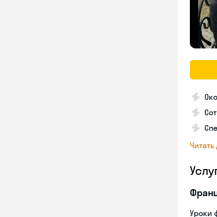
Око
Сот
Спе
Читать
Услу
Франц
Уроки 