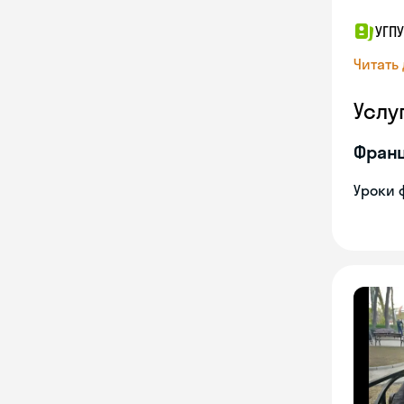
УГПУ
Читать
Услу
Франц
Уроки 