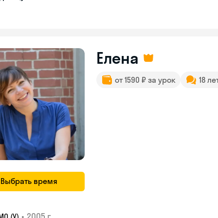
Елена
от 1590 ₽ за урок
18 ле
Выбрать время
•
2005 г.
О (У)