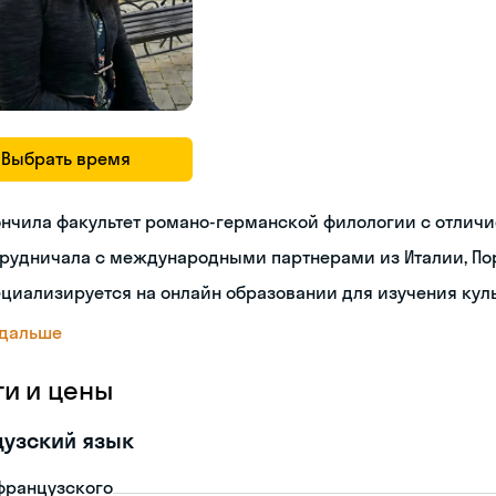
Выбрать время
нчила факультет романо-германской филологии с отлич
рудничала с международными партнерами из Италии, Пор
циализируется на онлайн образовании для изучения кул
 дальше
ги и цены
узский язык
французского