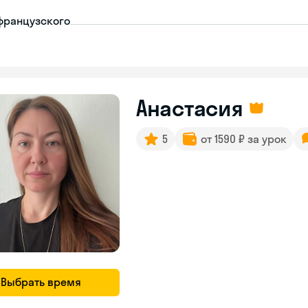
французского
Анастасия
5
от 1590 ₽ за урок
Выбрать время