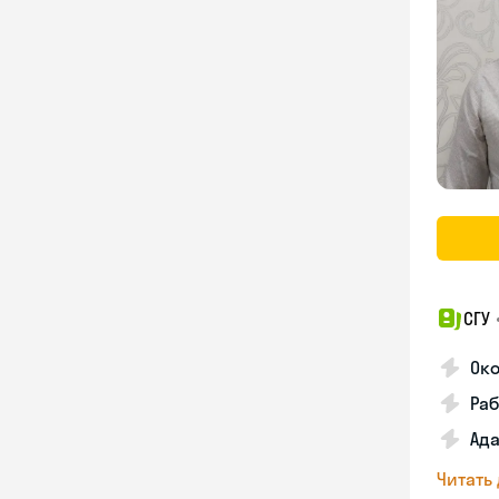
СГУ
Ок
Раб
Ад
Читать