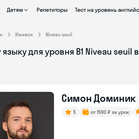
Детям
Репетиторы
Тест на уровень англий
к
Ижевск
Niveau seuil
языку для уровня B1 Niveau seuil
Симон Доминик
5
от 1590 ₽ за урок