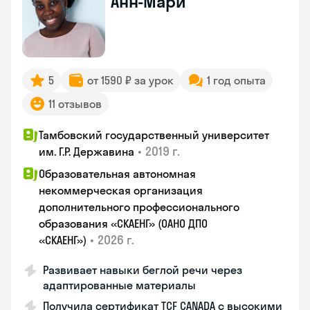
Анн-Мари
5
от 1590 ₽ за урок
1 год опыта
11 отзывов
Тамбовский государственный университет
•
2019 г.
им. Г.Р. Державина
Образовательная автономная
некоммерческая организация
дополнительного профессионального
образования «СКАЕНГ» (ОАНО ДПО
•
2026 г.
«СКАЕНГ»)
Развивает навыки беглой речи через
адаптированные материалы
Получила сертификат TCF CANADA с высокими