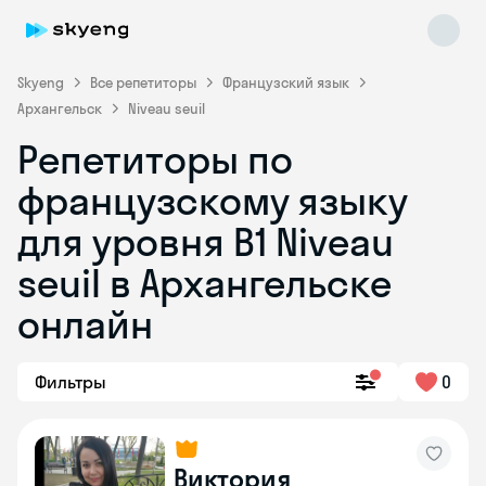
Skyeng
Все репетиторы
Французский язык
Архангельск
Niveau seuil
Репетиторы по
французскому языку
для уровня B1 Niveau
seuil в Архангельске
Skyeng Chat
online
онлайн
Фильтры
0
Виктория