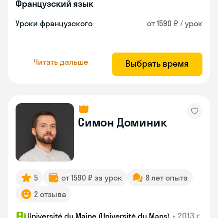
Французский язык
Уроки французского
от 1590 ₽ / урок
Читать дальше
Выбрать время
Симон Доминик
5
от 1590 ₽ за урок
8 лет опыта
2 отзыва
•
2013 г.
Université du Maine (Université du Mans)