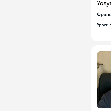
Услу
Франц
Уроки 