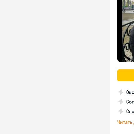
Око
Сот
Спе
Читать