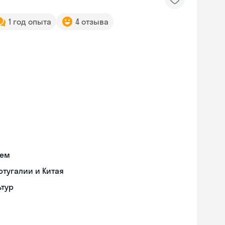
1 год опыта
4 отзыва
ием
тугалии и Китая
ьтур