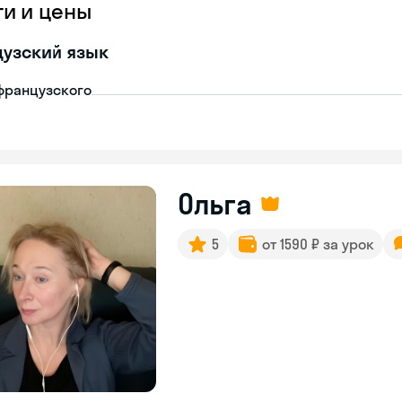
ги и цены
узский язык
французского
Ольга
5
от 1590 ₽ за урок