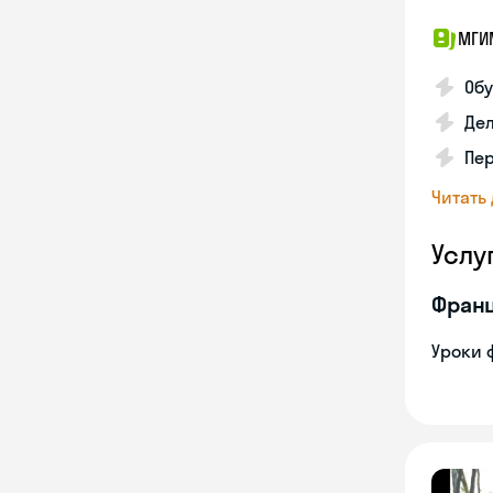
МГИМ
Обу
Дел
Пе
Читать
Услу
Франц
Уроки 