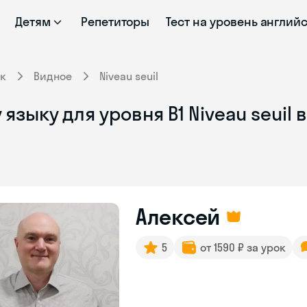
Детям
Репетиторы
Тест на уровень англий
к
Видное
Niveau seuil
зыку для уровня B1 Niveau seuil 
Алексей
5
от 1590 ₽ за урок