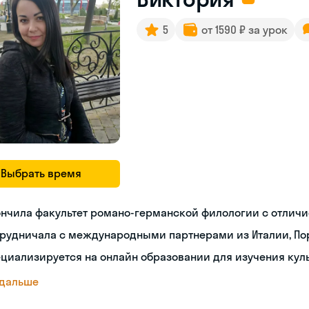
5
от 1590 ₽ за урок
Выбрать время
нчила факультет романо-германской филологии с отлич
рудничала с международными партнерами из Италии, Пор
циализируется на онлайн образовании для изучения кул
 дальше