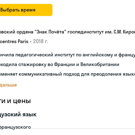
Выбрать время
овский ордена "Знак Почёта" госпединститут им. С.М. Киро
•
2018 г.
centres Paris
нчила педагогический институт по английскому и франц
оходила стажировку во Франции и Великобритании
именяет коммуникативный подход для преодоления язык
 дальше
ги и цены
узский язык
французского