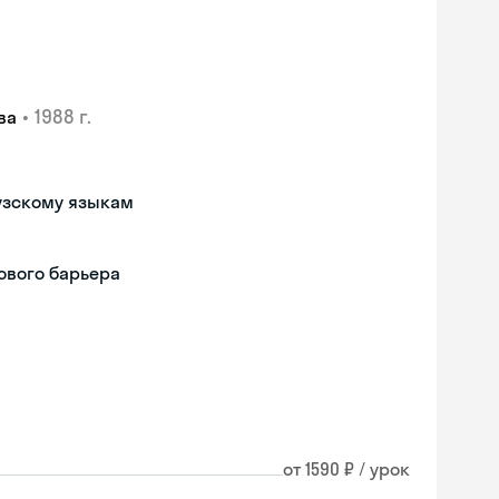
•
1988 г.
ва
узскому языкам
ового барьера
от 1590 ₽ / урок