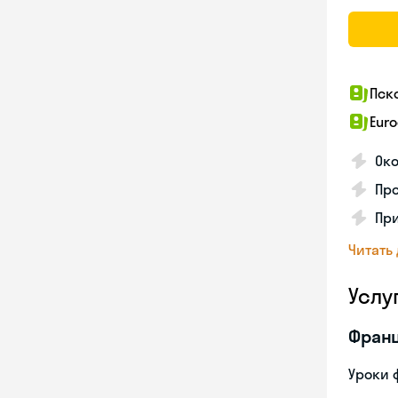
Пск
Euro
Око
Пр
Пр
Читать
Услу
Франц
Уроки 