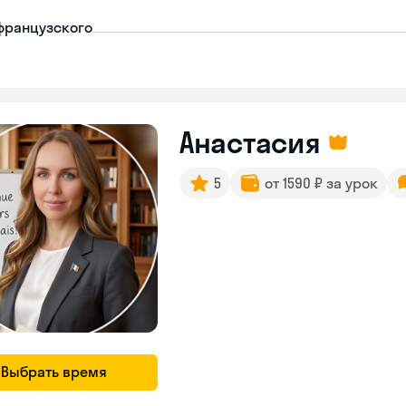
французского
Анастасия
5
от 1590 ₽ за урок
Выбрать время