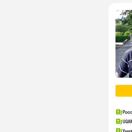
Рос
UQA
Уни