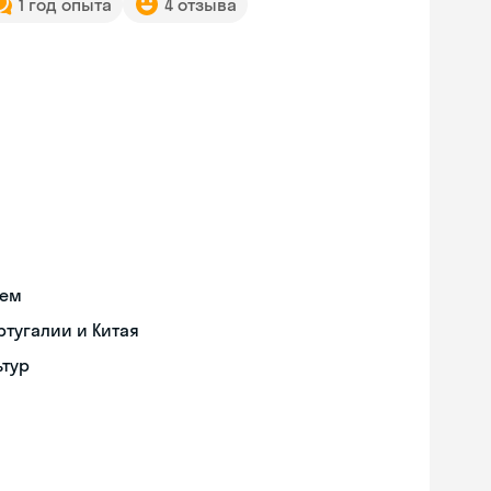
1 год опыта
4 отзыва
ием
тугалии и Китая
ьтур