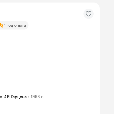
1 год опыта
•
1998 г.
 А.И. Герцена