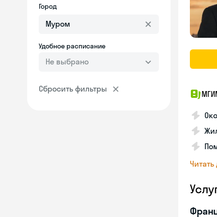
Город
Удобное расписание
Не выбрано
Сбросить фильтры
МГИ
Око
Жил
По
Читать
Услу
Франц