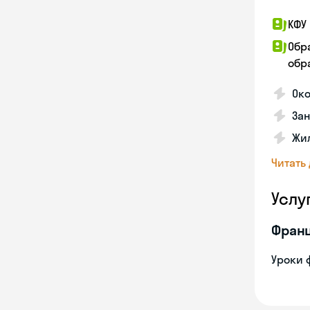
КФУ 
Обр
обра
Око
За
Жил
Читать
Услу
Франц
Уроки 