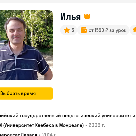
Илья
5
от 1590 ₽ за урок
Выбрать время
сийский государственный педагогический университет им.
•
2009 г.
M (Университет Квебека в Монреале)
•
2014 г.
верситет Лаваля