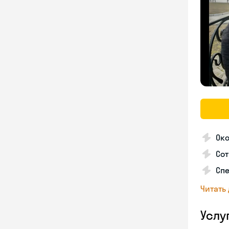
Око
Сот
Спе
Читать
Услу