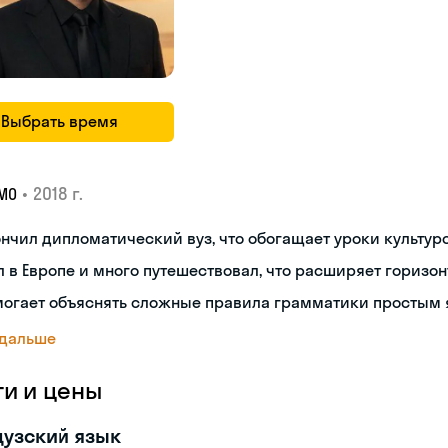
Выбрать время
•
2018 г.
МО
нчил дипломатический вуз, что обогащает уроки культуро
 в Европе и много путешествовал, что расширяет горизон
могает объяснять сложные правила грамматики простым 
 дальше
ги и цены
узский язык