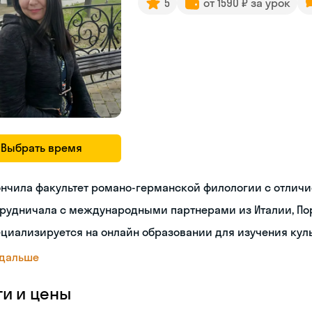
5
от 1590 ₽ за урок
Выбрать время
нчила факультет романо-германской филологии с отлич
рудничала с международными партнерами из Италии, Пор
циализируется на онлайн образовании для изучения кул
 дальше
ги и цены