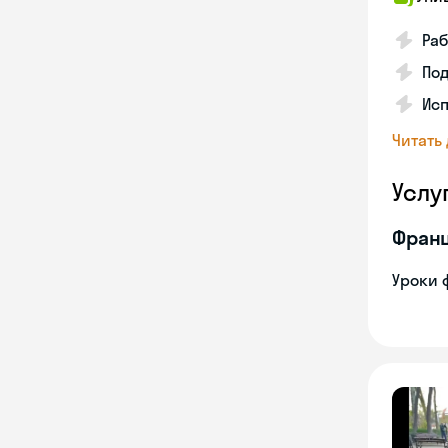
Раб
Под
Исп
Читать
Услу
Франц
Уроки 