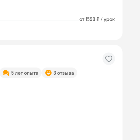
от 1590 ₽ / урок
5 лет опыта
3 отзыва
Skyeng Chat
online