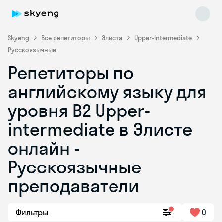
Skyeng
Все репетиторы
Элиста
Upper-intermediate
Русскоязычные
Репетиторы по
английскому языку для
уровня B2 Upper-
intermediate в Элисте
Skyeng Chat
online
онлайн -
Русскоязычные
преподаватели
Фильтры
0