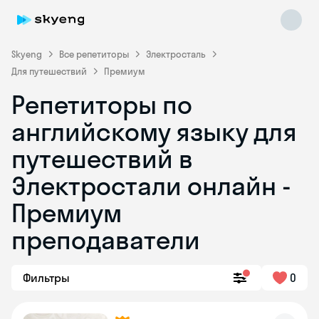
Skyeng
Все репетиторы
Электросталь
Для путешествий
Премиум
Репетиторы по
английскому языку для
путешествий в
Электростали онлайн -
Skyeng Chat
online
Премиум
преподаватели
Фильтры
0