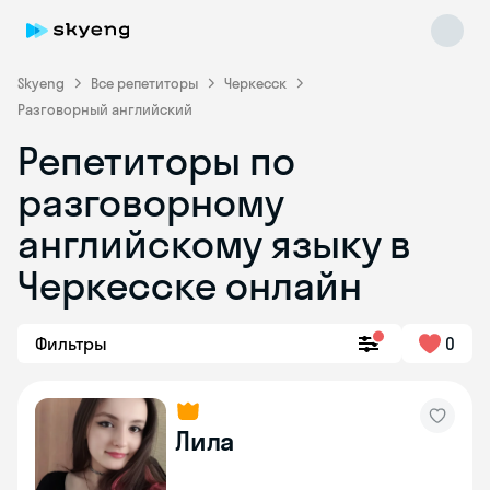
Skyeng
Все репетиторы
Черкесск
Разговорный английский
Репетиторы по
разговорному
английскому языку в
Черкесске онлайн
Skyeng Chat
online
Фильтры
0
Лила