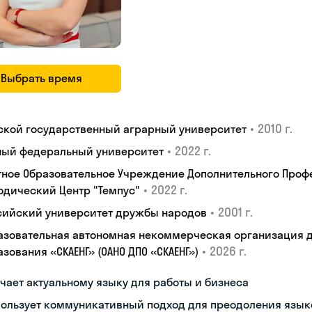
Выбрать время
•
2010 г.
ской государственный аграрный университет
•
2022 г.
ый федеральный университет
тное Образовательное Учреждение Дополнительного Проф
•
2022 г.
одический Центр "Темпус"
•
2001 г.
сийский университет дружбы народов
азовательная автономная некоммерческая организация 
•
2026 г.
зования «СКАЕНГ» (ОАНО ДПО «СКАЕНГ»)
чает актуальному языку для работы и бизнеса
пользует коммуникативный подход для преодоления язык