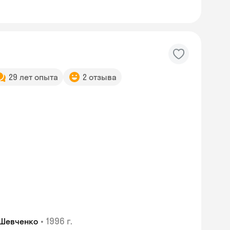
29 лет опыта
2 отзыва
Skyeng Chat
•
1996 г.
 Шевченко
online