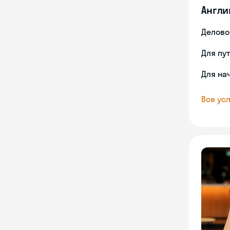
Англи
Делово
Для пу
Для на
Все усл