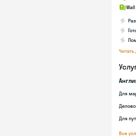
Wall
Раз
Гот
По
Читать
Услу
Англи
Для ма
Делово
Для пу
Все усл