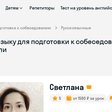
Детям
Репетиторы
Тест на уровень англий
дготовка к собеседованию
Русскоязычные
зыку для подготовки к собеседов
ли
Светлана
5
от 1590 ₽ за урок