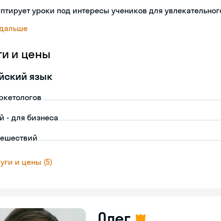
птирует уроки под интересы учеников для увлекательног
 дальше
ги и цены
йский язык
ркетологов
й - для бизнеса
тешествий
уги и цены (5)
Олег