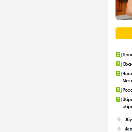
Дон
Южн
Час
Мет
Рос
Обр
обра
Обу
Ис