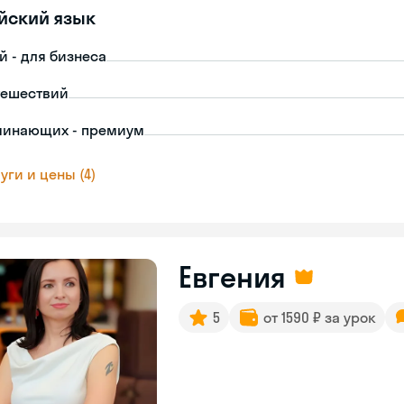
йский язык
й - для бизнеса
тешествий
чинающих - премиум
уги и цены (4)
Евгения
5
от 1590 ₽ за урок