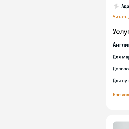
Ада
Читать
Услу
Англи
Для ма
Делово
Для пу
Все усл