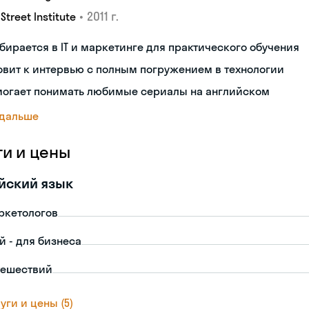
•
2011 г.
 Street Institute
бирается в IT и маркетинге для практического обучения
овит к интервью с полным погружением в технологии
могает понимать любимые сериалы на английском
 дальше
ги и цены
йский язык
ркетологов
й - для бизнеса
тешествий
уги и цены (5)