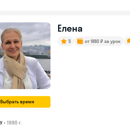
Елена
5
от 1880 ₽ за урок
Выбрать время
•
1990 г.
У