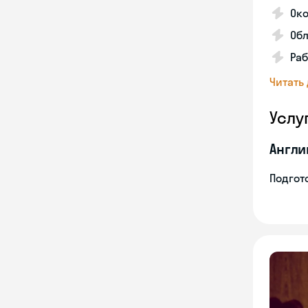
Око
Обл
Раб
Читать
Услу
Англи
Подгото