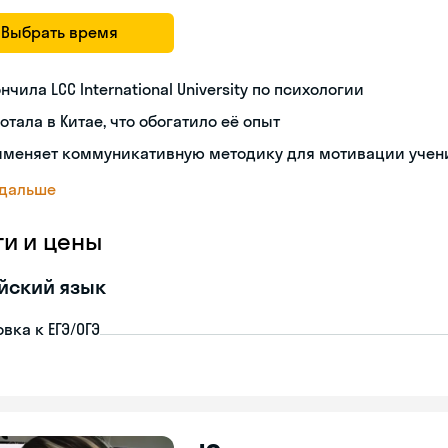
Выбрать время
нчила LCC International University по психологии
отала в Китае, что обогатило её опыт
именяет коммуникативную методику для мотивации учен
 дальше
ги и цены
йский язык
вка к ЕГЭ/ОГЭ