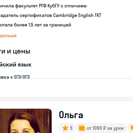
нчила факультет РГФ КубГУ с отличием
адатель сертификатов Cambridge English TKT
отала более 1,5 лет за границей
 дальше
ги и цены
йский язык
вка к ЕГЭ/ОГЭ
Ольга
5
от 1090 ₽ за урок