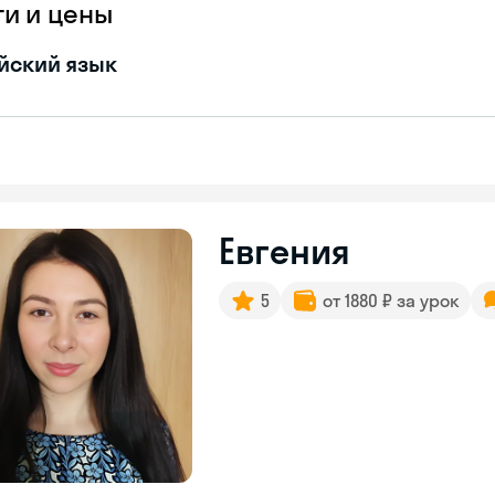
ги и цены
йский язык
Евгения
5
от 1880 ₽ за урок