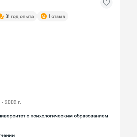
31 год опыта
1 отзыв
•
2002 г.
ниверситет с психологическим образованием
Skyeng Chat
online
учении