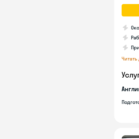
Око
Раб
Пр
Читать
Услу
Англи
Подгото