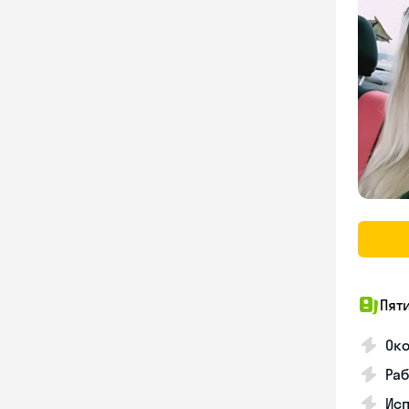
Пят
Ок
Раб
Исп