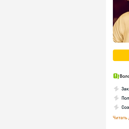
Вол
Зак
Пол
Со
Читать