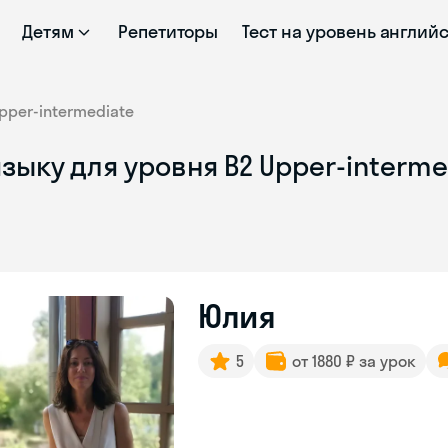
Детям
Репетиторы
Тест на уровень англий
pper-intermediate
зыку для уровня B2 Upper-interm
Юлия
5
от 1880 ₽ за урок