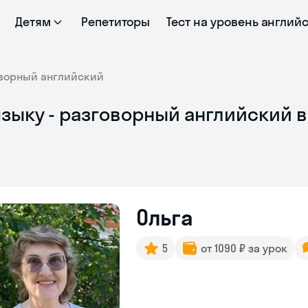
Детям
Репетиторы
Тест на уровень англий
ворный английский
зыку - разговорный английский в
Ольга
5
от 1090 ₽ за урок