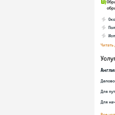
Обр
обра
Ок
По
Ис
Читать
Услу
Англи
Делово
Для пу
Для на
Все усл