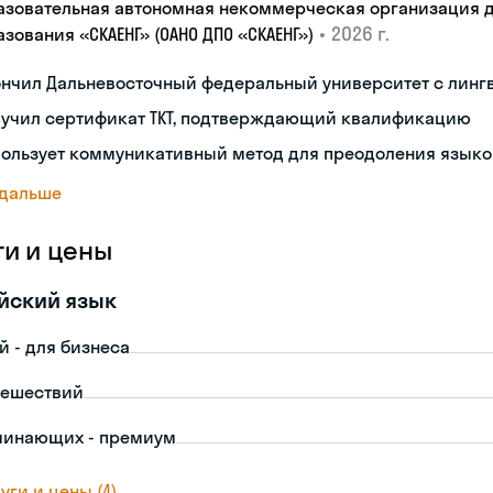
азовательная автономная некоммерческая организация 
•
2026 г.
зования «СКАЕНГ» (ОАНО ДПО «СКАЕНГ»)
ончил Дальневосточный федеральный университет с лин
лучил сертификат TKT, подтверждающий квалификацию
пользует коммуникативный метод для преодоления языко
 дальше
ги и цены
йский язык
й - для бизнеса
тешествий
чинающих - премиум
уги и цены (4)