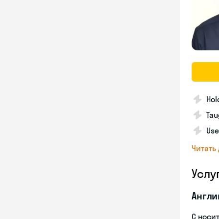
Hol
Tau
Use
Читать
Услу
Англи
С носи