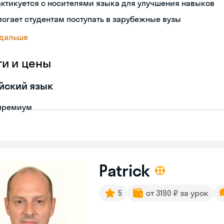
ктикуется с носителями языка для улучшения навыков
огает студентам поступать в зарубежные вузы
 дальше
ги и цены
йский язык
премиум
Patrick
5
от 3190 ₽ за урок