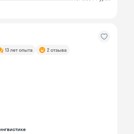
13 лет опыта
2 отзыва
Skyeng Chat
ингвистике
online