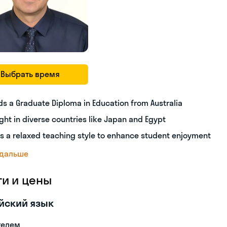
Выбрать время
ds a Graduate Diploma in Education from Australia
ght in diverse countries like Japan and Egypt
s a relaxed teaching style to enhance student enjoyment
 дальше
ги и цены
йский язык
телем