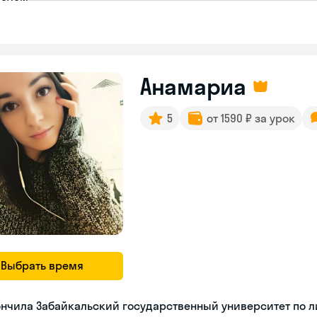
Анамариа
5
от 1590 ₽ за урок
Выбрать время
нчила Забайкальский государственный университет по л