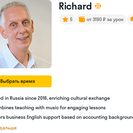
Richard
5
от 3190 ₽ за урок
Выбрать время
ed in Russia since 2016, enriching cultural exchange
bines teaching with music for engaging lessons
ers business English support based on accounting backgrou
 дальше