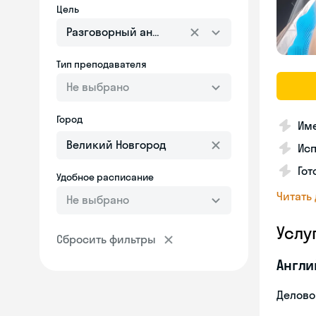
Цель
Разговорный английский
Тип преподавателя
Не выбрано
Город
Име
Ис
Гот
Удобное расписание
Читать
Не выбрано
Услу
Сбросить фильтры
Англи
Делово