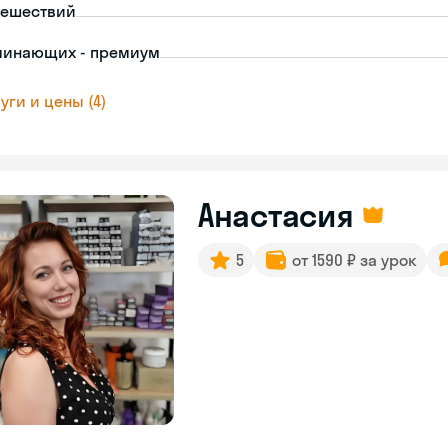
тешествий
чинающих - премиум
уги и цены (4)
Анастасия
5
от 1590 ₽ за урок