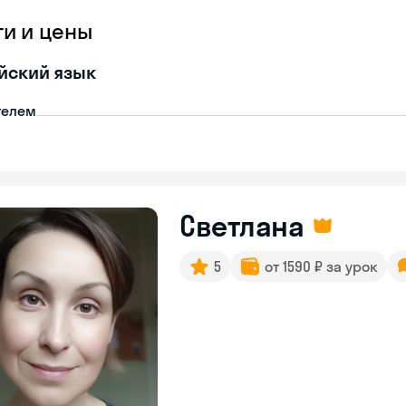
ги и цены
йский язык
телем
Светлана
5
от 1590 ₽ за урок