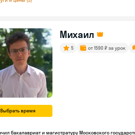
уги и цены (5)
Михаил
5
от 1590 ₽ за урок
Выбрать время
нчил бакалавриат и магистратуру Московского государст