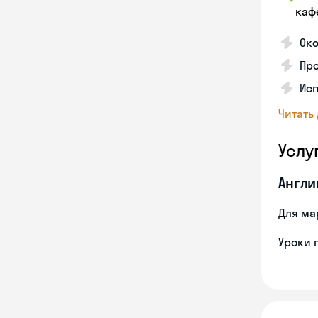
каф
Око
Про
Исп
Читать
Услу
Англи
Для ма
Уроки 