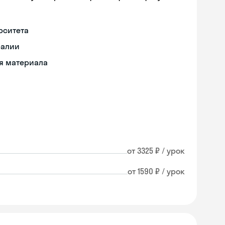
рситета
ралии
ия материала
от 3325 ₽ / урок
от 1590 ₽ / урок