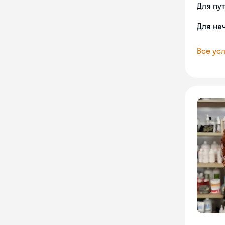
Для пу
Для на
Все усл