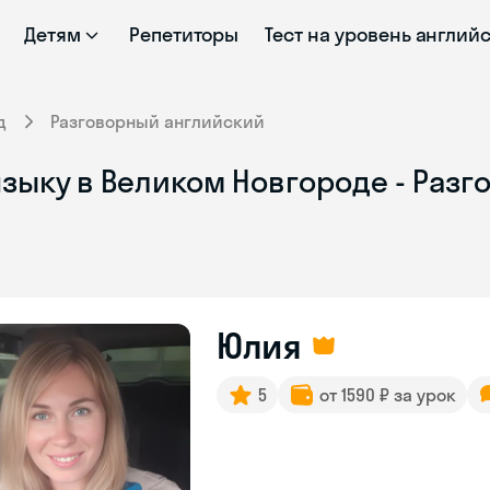
Детям
Репетиторы
Тест на уровень англий
д
Разговорный английский
языку в Великом Новгороде - Раз
Юлия
5
от 1590 ₽ за урок