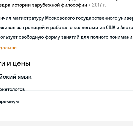
•
2017 г.
едра истории зарубежной философии
нчил магистратуру Московского государственного униве
живал за границей и работал с коллегами из США и Авст
ользует свободную форму занятий для полного пониман
 дальше
ги и цены
йский язык
ркетологов
премиум