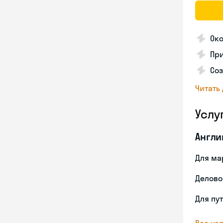
Ок
Пр
Со
Читать
Услу
Англи
Для ма
Делово
Для пу