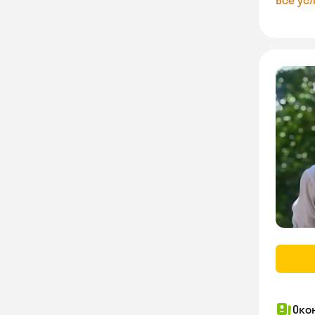
Все усл
Око