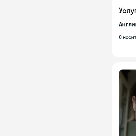
Услу
Англи
С носи