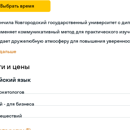
Выбрать время
ончила Новгородский государственный университет с ди
именяет коммуникативный метод для практического изуч
здает дружелюбную атмосферу для повышения увереннос
 дальше
ги и цены
йский язык
ркетологов
й - для бизнеса
тешествий