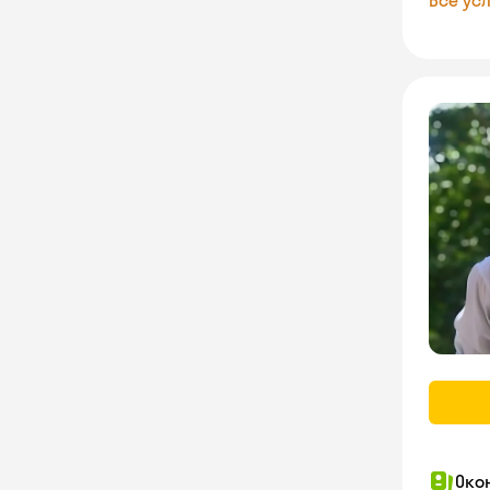
Все усл
Око