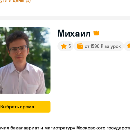
уги и цены (5)
Михаил
5
от 1590 ₽ за урок
Выбрать время
нчил бакалавриат и магистратуру Московского государст