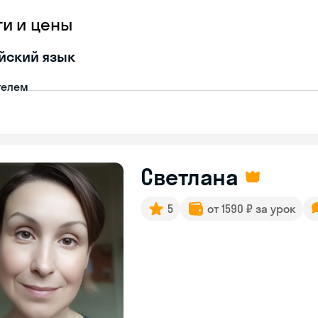
ги и цены
йский язык
телем
Светлана
5
от 1590 ₽ за урок