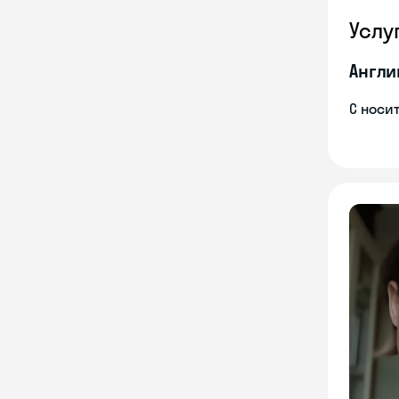
Услу
Англи
С носи