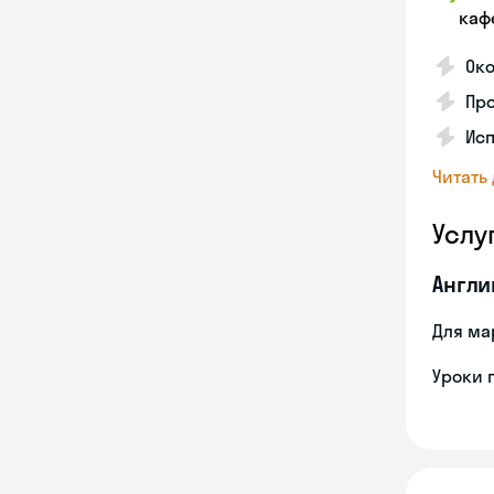
каф
Око
Про
Исп
Читать
Услу
Англи
Для ма
Уроки 