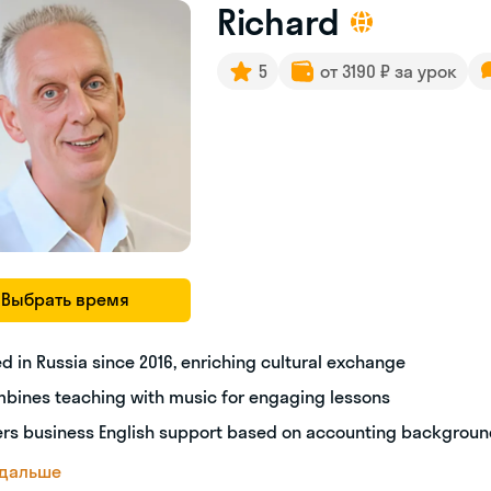
Richard
5
от 3190 ₽ за урок
Выбрать время
ed in Russia since 2016, enriching cultural exchange
bines teaching with music for engaging lessons
ers business English support based on accounting backgrou
 дальше