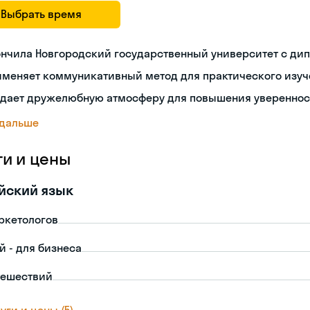
Выбрать время
ончила Новгородский государственный университет с ди
именяет коммуникативный метод для практического изуч
здает дружелюбную атмосферу для повышения увереннос
 дальше
ги и цены
йский язык
ркетологов
й - для бизнеса
тешествий