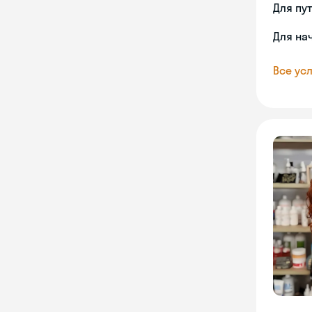
Для пу
Для на
Все усл