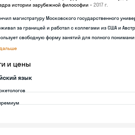
•
2017 г.
едра истории зарубежной философии
нчил магистратуру Московского государственного униве
живал за границей и работал с коллегами из США и Авст
ользует свободную форму занятий для полного пониман
 дальше
ги и цены
йский язык
ркетологов
премиум