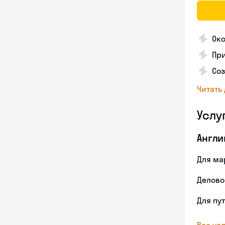
Ок
Пр
Со
Читать
Услу
Англи
Для ма
Делово
Для пу