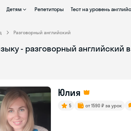
Детям
Репетиторы
Тест на уровень англий
д
Разговорный английский
языку - разговорный английский 
Юлия
5
от 1590 ₽ за урок