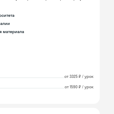
рситета
ралии
ия материала
от 3325 ₽ / урок
от 1590 ₽ / урок