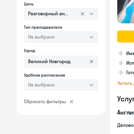
Цель
Разговорный английский
Тип преподавателя
Не выбрано
Город
Име
Ис
Гот
Удобное расписание
Читать
Не выбрано
Услу
Сбросить фильтры
Англи
Делово