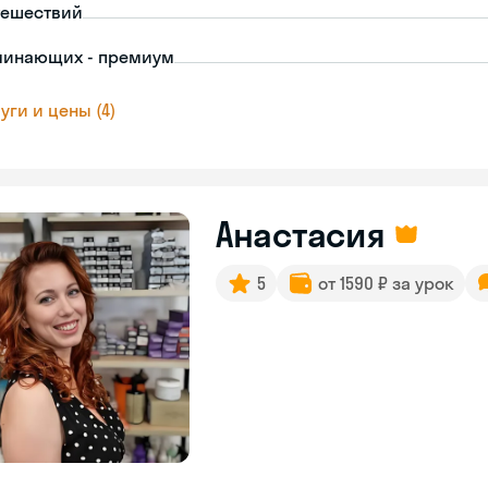
тешествий
чинающих - премиум
уги и цены (4)
Анастасия
5
от 1590 ₽ за урок