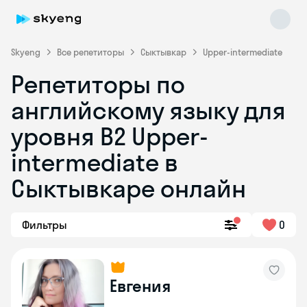
Skyeng
Все репетиторы
Сыктывкар
Upper-intermediate
Репетиторы по
английскому языку для
уровня B2 Upper-
intermediate в
Сыктывкаре онлайн
Skyeng Chat
online
Фильтры
0
Евгения