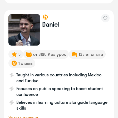
Daniel
5
от 3190 ₽ за урок
13 лет опыта
1 отзыв
Taught in various countries including Mexico
and Turkiye
Focuses on public speaking to boost student
confidence
Believes in learning culture alongside language
skills
Читать дальше