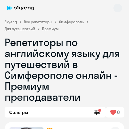
Skyeng
Все репетиторы
Симферополь
Для путешествий
Премиум
Репетиторы по
английскому языку для
путешествий в
Симферополе онлайн -
Skyeng Chat
online
Премиум
преподаватели
Фильтры
0