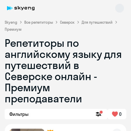
Skyeng
Все репетиторы
Северск
Для путешествий
Премиум
Репетиторы по
английскому языку для
путешествий в
Северске онлайн -
Skyeng Chat
online
Премиум
преподаватели
Фильтры
0