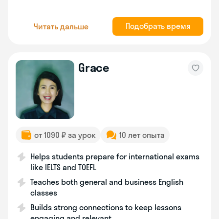
Подобрать время
Читать дальше
Grace
от 1090 ₽ за урок
10 лет опыта
Helps students prepare for international exams
like IELTS and TOEFL
Teaches both general and business English
classes
Builds strong connections to keep lessons
engaging and relevant