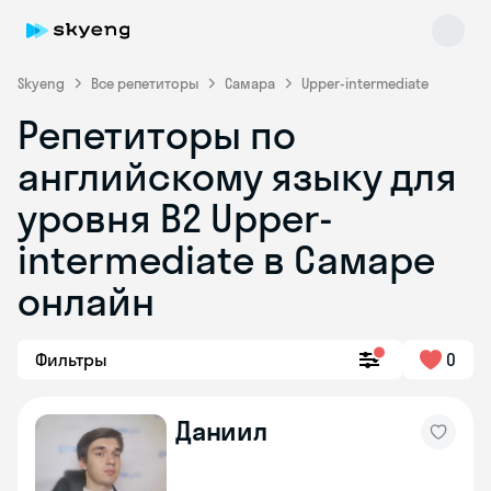
Skyeng
Все репетиторы
Самара
Upper-intermediate
Репетиторы по
английскому языку для
уровня B2 Upper-
intermediate в Самаре
онлайн
Skyeng Chat
online
Фильтры
0
Даниил