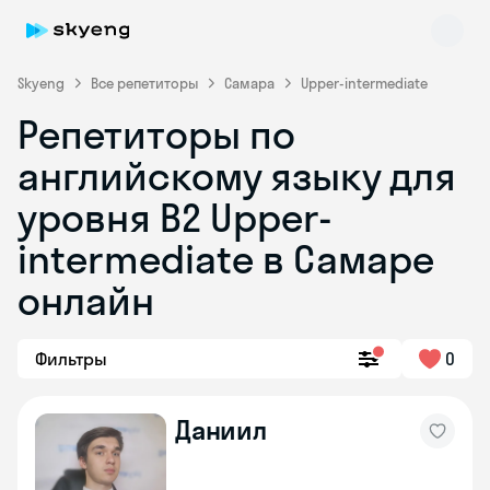
Skyeng
Все репетиторы
Самара
Upper-intermediate
Репетиторы по
английскому языку для
уровня B2 Upper-
intermediate в Самаре
онлайн
Skyeng Chat
online
Фильтры
0
Даниил