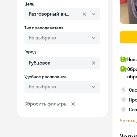
Цель
Разговорный английский
Тип преподавателя
Не выбрано
Город
Нов
Обр
обра
Удобное расписание
Не выбрано
Око
Пр
Сбросить фильтры
Со
Читать
Услу