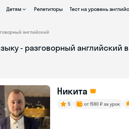
Детям
Репетиторы
Тест на уровень англий
зговорный английский
зыку - разговорный английский 
Никита
5
от 1590 ₽ за урок