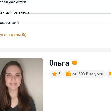
-специалистов
й - для бизнеса
тешествий
уги и цены (5)
Ольга
5
от 1590 ₽ за урок