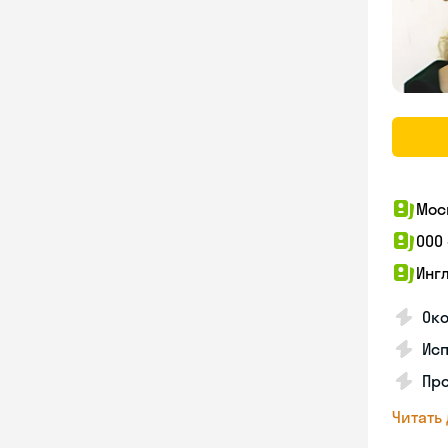
Мос
ООО
Инг
Око
Ис
Пр
Читать