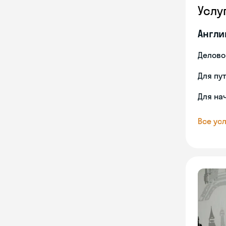
Услу
Англи
Делово
Для пу
Для на
Все усл