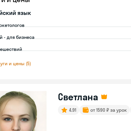
йский язык
ркетологов
й - для бизнеса
тешествий
уги и цены (5)
Светлана
4.91
от 1590 ₽ за урок