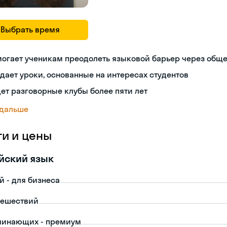
Выбрать время
могает ученикам преодолеть языковой барьер через общ
дает уроки, основанные на интересах студентов
ет разговорные клубы более пяти лет
 дальше
ги и цены
йский язык
й - для бизнеса
тешествий
чинающих - премиум