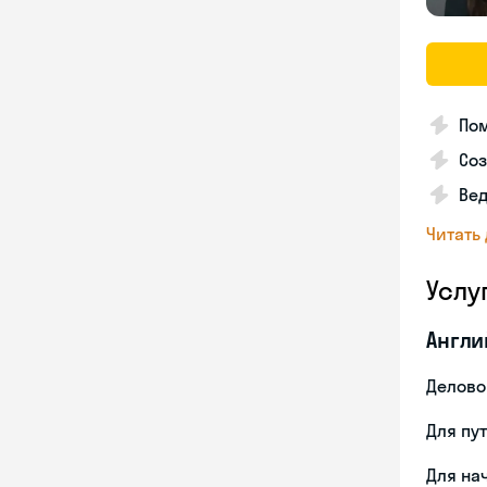
По
Соз
Вед
Читать
Услу
Англи
Делово
Для пу
Для на