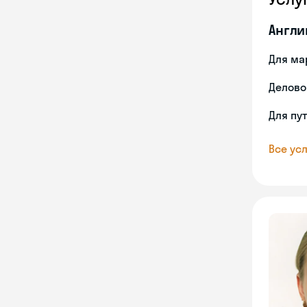
Англи
Для ма
Делово
Для пу
Все усл