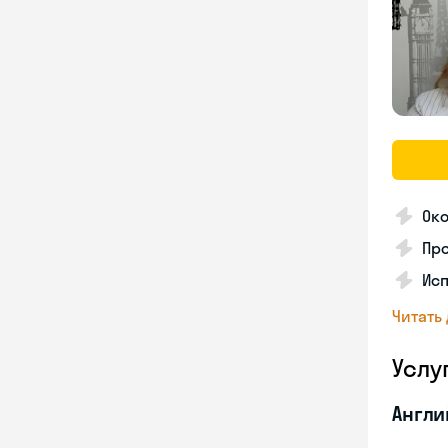
Око
Пр
Ис
Читать
Услу
Англи