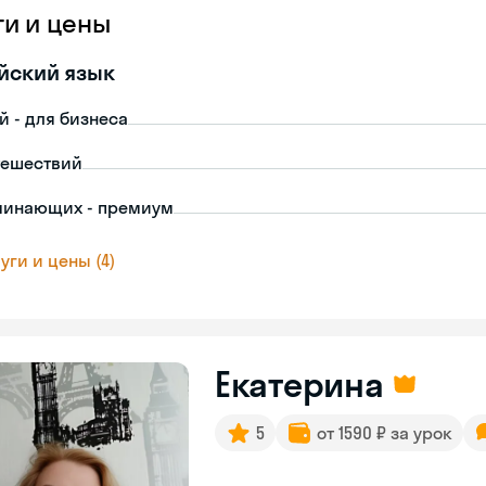
ги и цены
йский язык
й - для бизнеса
тешествий
чинающих - премиум
уги и цены (4)
Екатерина
5
от 1590 ₽ за урок