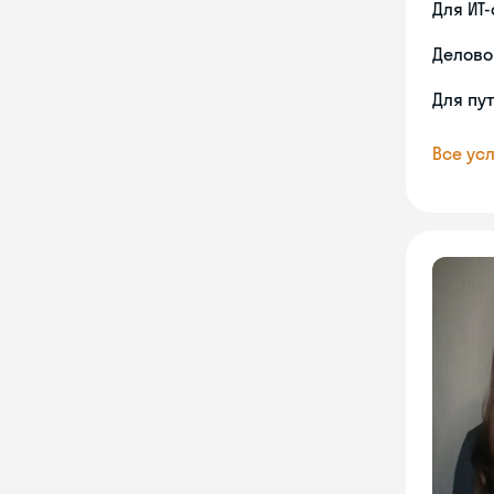
Для ИТ
Делово
Для пу
Все усл