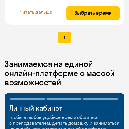
Читать дальше
Выбрать время
1
Занимаемся на единой
онлайн-платформе с массой
возможностей
Личный кабинет
Мобильное
Разговорные клубы
приложение
и Talks
чтобы в любое удобное время общаться
с преподавателем, делать домашку и заниматься
чтобы заниматься и изучать новые слова где
Групповые занятия для разговорной практики
на онлайн-тренажерах на одной платформе