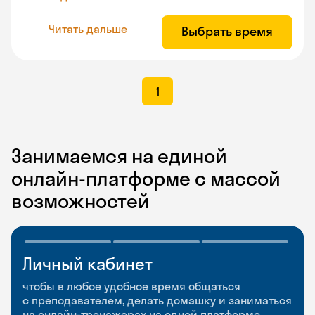
Читать дальше
Выбрать время
1
Занимаемся на единой
онлайн-платформе с массой
возможностей
Личный кабинет
Мобильное
Разговорные клубы
приложение
и Talks
чтобы в любое удобное время общаться
с преподавателем, делать домашку и заниматься
чтобы заниматься и изучать новые слова где
Групповые занятия для разговорной практики
на онлайн-тренажерах на одной платформе