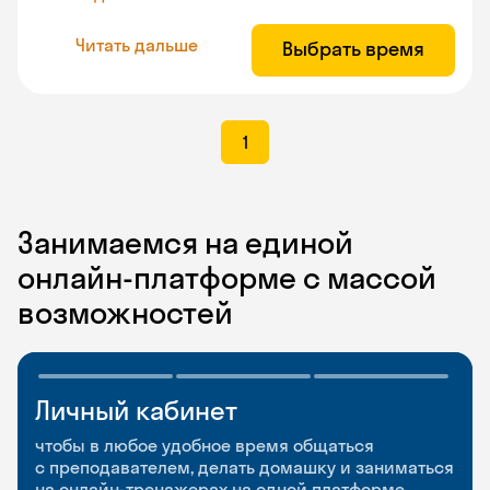
Читать дальше
Выбрать время
1
Занимаемся на единой
онлайн-платформе с массой
возможностей
Личный кабинет
Мобильное
Разговорные клубы
приложение
и Talks
чтобы в любое удобное время общаться
с преподавателем, делать домашку и заниматься
чтобы заниматься и изучать новые слова где
Групповые занятия для разговорной практики
на онлайн-тренажерах на одной платформе