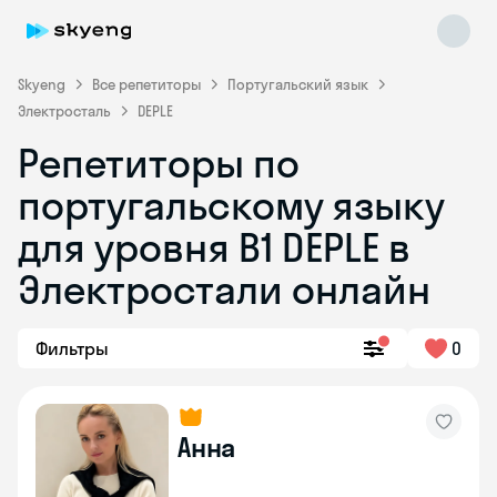
Skyeng
Все репетиторы
Португальский язык
Электросталь
DEPLE
Репетиторы по
португальскому языку
для уровня B1 DEPLE в
Skyeng Chat
online
Электростали онлайн
Фильтры
0
Анна