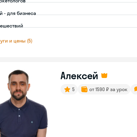
ркетологов
й - для бизнеса
тешествий
уги и цены (5)
Алексей
5
от 1590 ₽ за урок