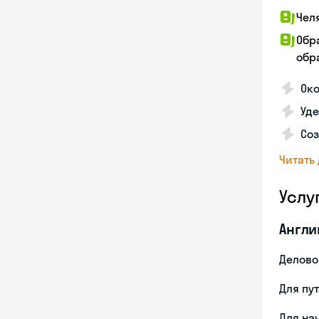
Чел
Обр
обра
Око
Уд
Со
Читать
Услу
Англи
Делово
Для пу
Для на