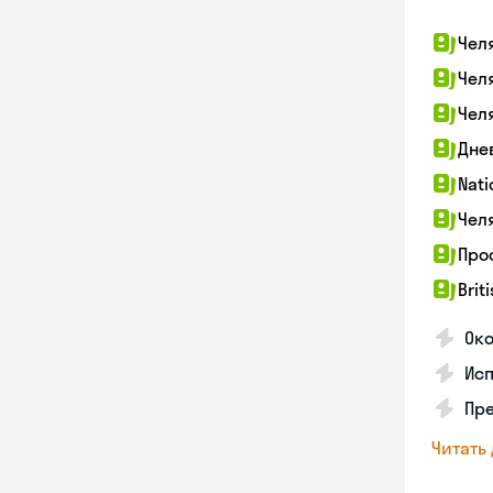
Чел
Чел
Чел
Дне
Nati
Чел
Про
Brit
Ок
Ис
Пре
Читать