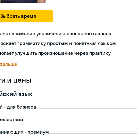
Выбрать время
ляет внимание увеличению словарного запаса
ъясняет грамматику простым и понятным языком
огает улучшить произношение через практику
 дальше
ги и цены
йский язык
й - для бизнеса
тешествий
чинающих - премиум