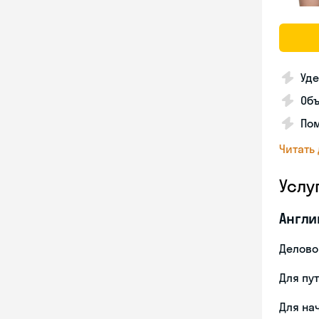
Уде
Об
Пом
Читать
Услу
Англи
Делово
Для пу
Для на