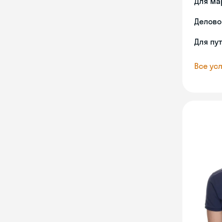
Для ма
Делово
Для пу
Все усл