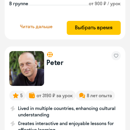
В группе
от 900 ₽ / урок
Читать дальше
Выбрать время
Peter
5
от 3190 ₽ за урок
8 лет опыта
Lived in multiple countries, enhancing cultural
understanding
Creates interactive and enjoyable lessons for
effective learning