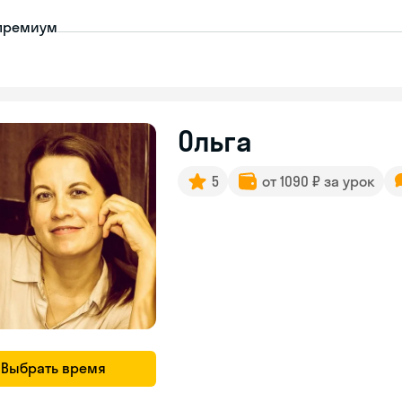
премиум
Ольга
5
от 1090 ₽ за урок
Выбрать время