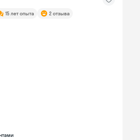
15 лет опыта
2 отзыва
нтами