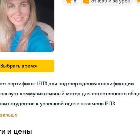
5
от 1590 ₽ за урок
Выбрать время
ет сертификат IELTS для подтверждения квалификации
пользует коммуникативный метод для естественного общ
овит студентов к успешной сдаче экзамена IELTS
 дальше
ги и цены