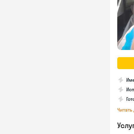
Име
Ис
Гот
Читать
Услу