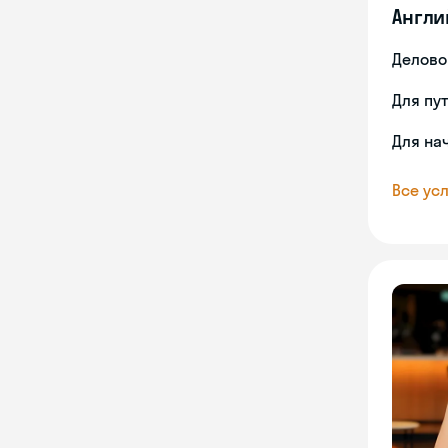
Англи
Делово
Для пу
Для на
Все усл