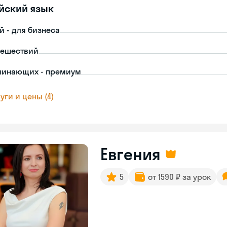
йский язык
й - для бизнеса
тешествий
чинающих - премиум
уги и цены (4)
Евгения
5
от 1590 ₽ за урок