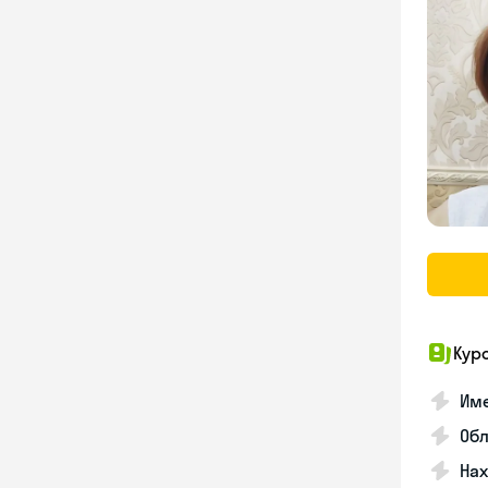
Кур
Име
Об
На