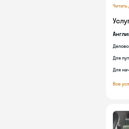
Читать
Услу
Англи
Делово
Для пу
Для на
Все усл