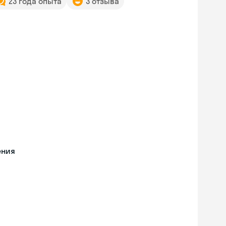
23 года опыта
3 отзыва
ения