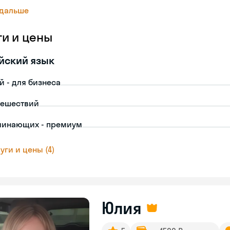
 дальше
ги и цены
йский язык
й - для бизнеса
тешествий
чинающих - премиум
уги и цены (4)
Юлия