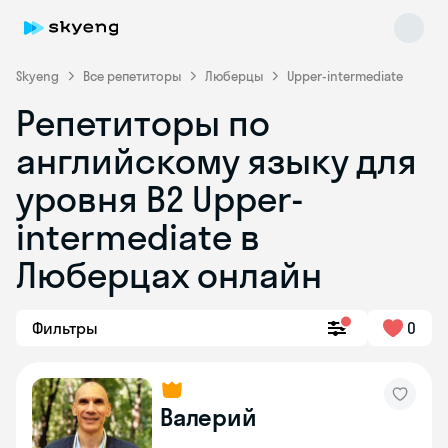
Skyeng
Все репетиторы
Люберцы
Upper-intermediate
Репетиторы по
английскому языку для
уровня B2 Upper-
intermediate в
Люберцах онлайн
Skyeng Chat
online
Фильтры
0
Валерий