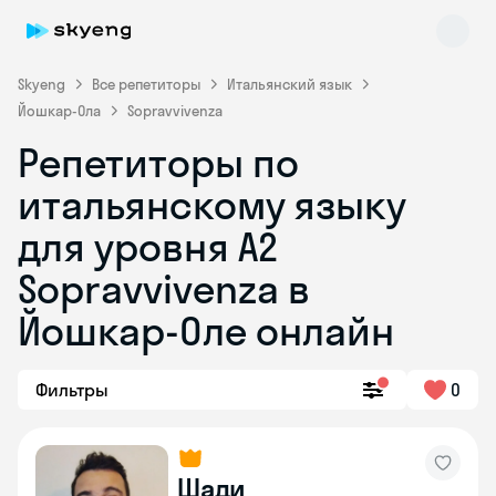
Skyeng
Все репетиторы
Итальянский язык
Йошкар-Ола
Sopravvivenza
Репетиторы по
итальянскому языку
для уровня A2
Sopravvivenza в
Skyeng Chat
online
Йошкар-Оле онлайн
Фильтры
0
Шади