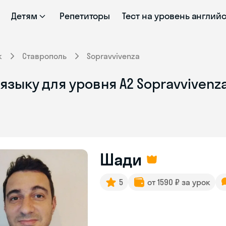
Детям
Репетиторы
Тест на уровень англий
к
Ставрополь
Sopravvivenza
языку для уровня A2 Sopravvivenz
Шади
5
от 1590 ₽ за урок