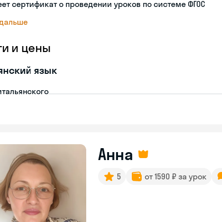
ет сертификат о проведении уроков по системе ФГОС
 дальше
ги и цены
янский язык
итальянского
Анна
5
от 1590 ₽ за урок