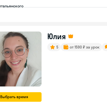
итальянского
Юлия
5
от 1590 ₽ за урок
Выбрать время