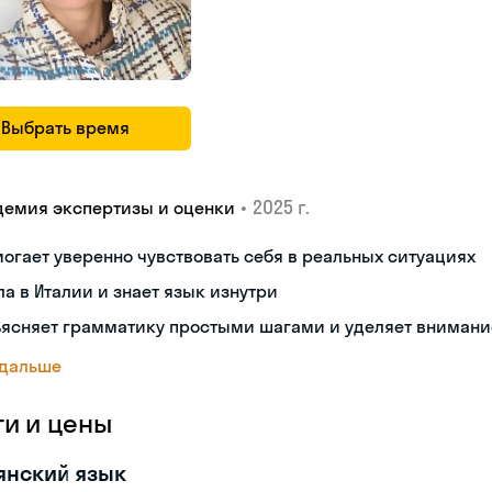
Выбрать время
•
2025 г.
демия экспертизы и оценки
огает уверенно чувствовать себя в реальных ситуациях
а в Италии и знает язык изнутри
ъясняет грамматику простыми шагами и уделяет внимани
 дальше
ги и цены
янский язык