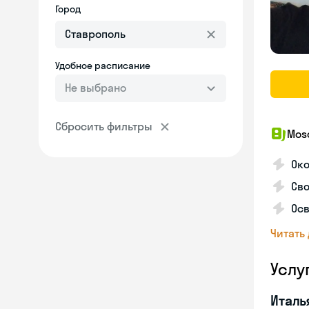
Город
Удобное расписание
Не выбрано
Сбросить фильтры
Mosc
Ок
Сво
Осв
Читать
Услу
Италь