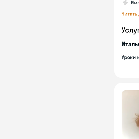
Име
Читать
Услу
Италь
Уроки 