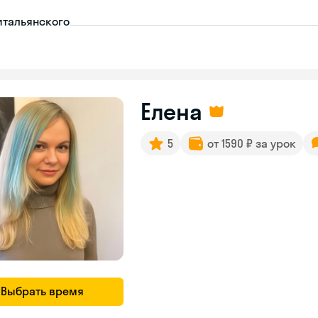
итальянского
Елена
5
от 1590 ₽ за урок
Выбрать время