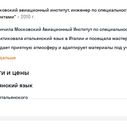
ковский авиационный институт, инженер по специальнос
•
2010 г.
ектами"
ончила Московский Авиационный Институт по специальн
ктиковала итальянский язык в Италии и посещала масте
дает приятную атмосферу и адаптирует материалы под у
 дальше
ги и цены
янский язык
итальянского