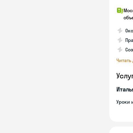
Мос
объ
Ок
Пра
Соз
Читать
Услу
Италь
Уроки 