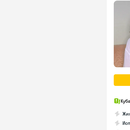
Куб
Жил
Исп