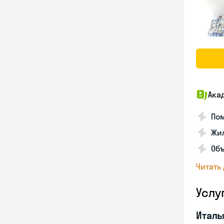
Ака
Пом
Жил
Об
Читать
Услу
Италь