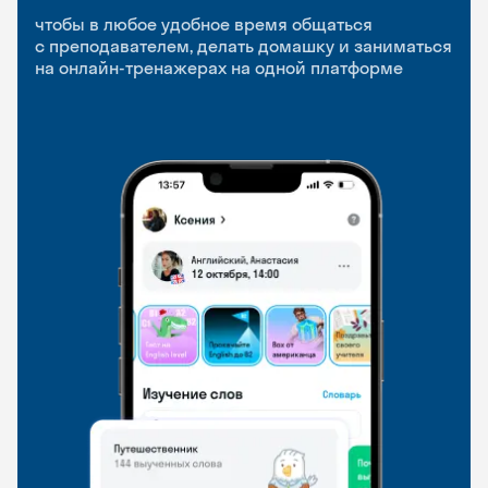
приложение
и Talks
чтобы в любое удобное время общаться
с преподавателем, делать домашку и заниматься
чтобы заниматься и изучать новые слова где
Групповые занятия для разговорной практики
на онлайн-тренажерах на одной платформе
и когда удобно
и индивидуальные встречи с преподавателями
со всего мира, чтобы общаться на английском
свободно