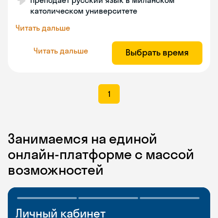
Преподает русский язык в Миланском
католическом университете
Читать дальше
Читать дальше
Выбрать время
1
Занимаемся на единой
онлайн-платформе с массой
возможностей
Личный кабинет
Мобильное
Разговорные клубы