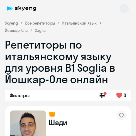
Skyeng
Все репетиторы
Итальянский язык
Йошкар-Ола
Soglia
Репетиторы по
итальянскому языку
для уровня B1 Soglia в
Йошкар-Оле онлайн
Skyeng Chat
online
Фильтры
0
Шади