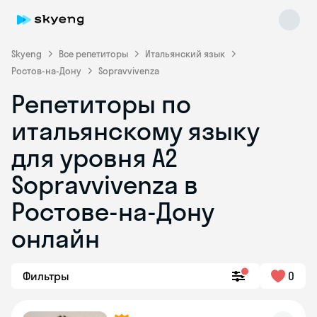
Skyeng
Все репетиторы
Итальянский язык
Ростов-на-Дону
Sopravvivenza
Репетиторы по
итальянскому языку
для уровня A2
Sopravvivenza в
Skyeng Chat
online
Ростове-на-Дону
онлайн
Фильтры
0