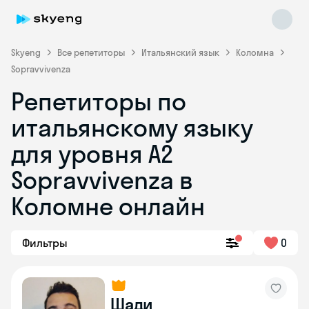
Skyeng
Все репетиторы
Итальянский язык
Коломна
Sopravvivenza
Репетиторы по
итальянскому языку
для уровня A2
Sopravvivenza в
Skyeng Chat
online
Коломне онлайн
Фильтры
0
Шади