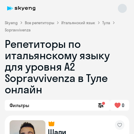
Skyeng
Все репетиторы
Итальянский язык
Тула
Sopravvivenza
Репетиторы по
итальянскому языку
для уровня A2
Sopravvivenza в Туле
Skyeng Chat
online
онлайн
Фильтры
0
Шади